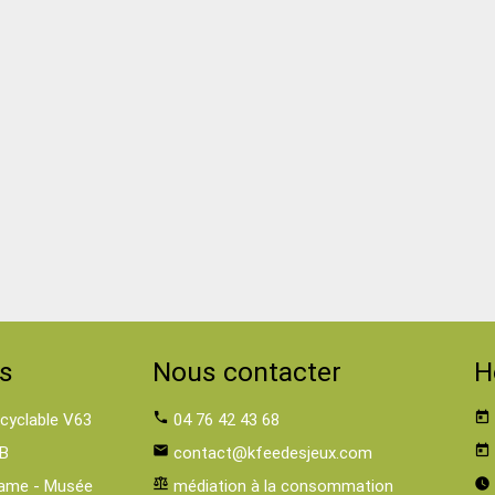
s
Nous contacter
H
 cyclable V63
phone
04 76 42 43 68
today
B
email
contact@kfeedesjeux.com
today
ame - Musée
balance
médiation à la consommation
watch_later