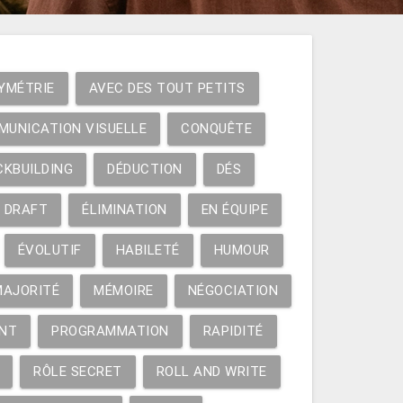
YMÉTRIE
AVEC DES TOUT PETITS
MUNICATION VISUELLE
CONQUÊTE
CKBUILDING
DÉDUCTION
DÉS
DRAFT
ÉLIMINATION
EN ÉQUIPE
ÉVOLUTIF
HABILETÉ
HUMOUR
MAJORITÉ
MÉMOIRE
NÉGOCIATION
NT
PROGRAMMATION
RAPIDITÉ
RÔLE SECRET
ROLL AND WRITE