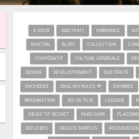
À DEUX
ABSTRAIT
AMBIANCE
AS
BASTON
BLUFF
COLLECTION
COM
COOPÉRATIF
CULTURE GÉNÉRALE
DE
DESSIN
DÉVELOPPEMENT
DEXTÉRITÉ
ENCHÈRES
ENGLISH RULES 💬
ÉNIGMES
IMAGINATION
JEU DE PLIS
LOGIQUE
OBJECTIF SECRET
PARCOURS
PLACEME
REFLEXES
RÈGLES SIMPLES
RESSOURCES