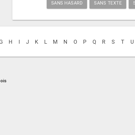
SANS HASARD
SANS TEXTE
G
H
I
J
K
L
M
N
O
P
Q
R
S
T
U
ois