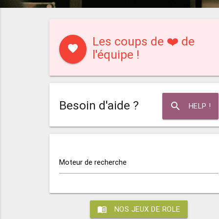
Les coups de ❤️ de
favorite
l'équipe !
Besoin d'aide ?
search
HELP !
Moteur de recherche
menu_book
NOS JEUX DE ROLE