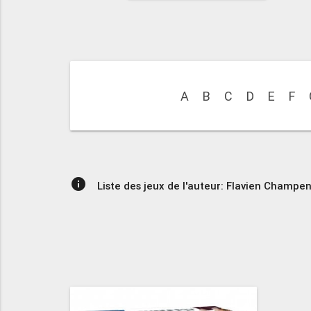
A
B
C
D
E
F
info
Liste des jeux de l'auteur: Flavien Champen