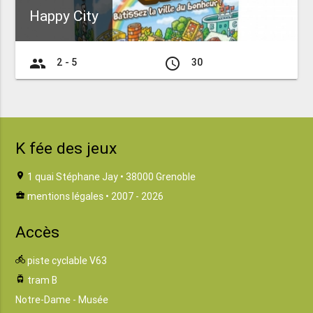
Happy City
group
access_time
2 - 5
30
K fée des jeux
location_on
1 quai Stéphane Jay • 38000 Grenoble
business_center
mentions légales
• 2007 - 2026
Accès
directions_bike
piste cyclable V63
tram
tram B
Notre-Dame - Musée