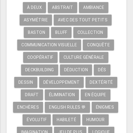
À DEUX
ABSTRAIT
AMBIANCE
ASYMÉTRIE
AVEC DES TOUT PETITS
BASTON
BLUFF
COLLECTION
COMMUNICATION VISUELLE
CONQUÊTE
COOPÉRATIF
CULTURE GÉNÉRALE
DECKBUILDING
DÉDUCTION
DÉS
DESSIN
DÉVELOPPEMENT
DEXTÉRITÉ
DRAFT
ÉLIMINATION
EN ÉQUIPE
ENCHÈRES
ENGLISH RULES 💬
ÉNIGMES
ÉVOLUTIF
HABILETÉ
HUMOUR
IMAGINATION
JEU DE PLIS
LOGIQUE