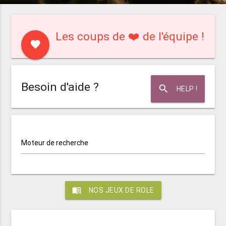
Les coups de ❤️ de l'équipe !
favorite
Besoin d'aide ?
search
HELP !
Moteur de recherche
menu_book
NOS JEUX DE ROLE