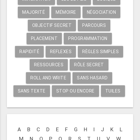
MAJORITÉ
MÉMOIRE
NÉGOCIATION
OBJECTIF SECRET
PARCOURS
PLACEMENT
PROGRAMMATION
RAPIDITÉ
REFLEXES
RÈGLES SIMPLES
RESSOURCES
RÔLE SECRET
ROLL AND WRITE
SANS HASARD
SANS TEXTE
STOP OU ENCORE
TUILES
A
B
C
D
E
F
G
H
I
J
K
L
M
N
O
P
Q
R
S
T
U
V
W