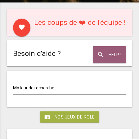
Les coups de ❤️ de l'équipe !
favorite
Besoin d'aide ?
search
HELP !
Moteur de recherche
menu_book
NOS JEUX DE ROLE