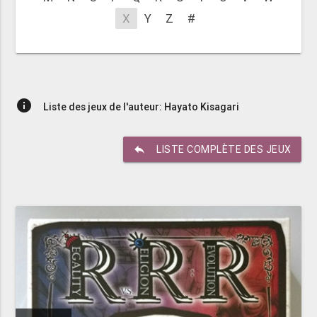
X
Y
Z
#
info
Liste des jeux de l'auteur: Hayato Kisagari
reply
LISTE COMPLÈTE DES JEUX