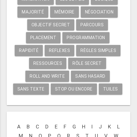
MAJORITÉ
MÉMOIRE
NÉGOCIATION
OBJECTIF SECRET
PARCOURS
PLACEMENT
PROGRAMMATION
RAPIDITÉ
REFLEXES
RÈGLES SIMPLES
RESSOURCES
RÔLE SECRET
ROLL AND WRITE
SANS HASARD
SANS TEXTE
STOP OU ENCORE
TUILES
A
B
C
D
E
F
G
H
I
J
K
L
M
N
O
P
Q
R
S
T
U
V
W