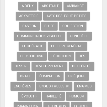
À DEUX
ABSTRAIT
AMBIANCE
ASYMÉTRIE
AVEC DES TOUT PETITS
BASTON
BLUFF
COLLECTION
COMMUNICATION VISUELLE
CONQUÊTE
COOPÉRATIF
CULTURE GÉNÉRALE
DECKBUILDING
DÉDUCTION
DÉS
DESSIN
DÉVELOPPEMENT
DEXTÉRITÉ
DRAFT
ÉLIMINATION
EN ÉQUIPE
ENCHÈRES
ENGLISH RULES 💬
ÉNIGMES
ÉVOLUTIF
HABILETÉ
HUMOUR
IMAGINATION
JEU DE PLIS
LOGIQUE