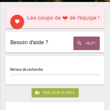
Les coups de ❤️ de l'équipe !
favorite
Besoin d'aide ?
search
HELP !
Moteur de recherche
menu_book
NOS JEUX DE ROLE