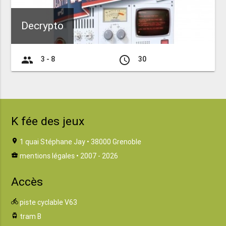
Decrypto
group
access_time
3 - 8
30
K fée des jeux
location_on
1 quai Stéphane Jay • 38000 Grenoble
business_center
mentions légales
• 2007 - 2026
Accès
directions_bike
piste cyclable V63
tram
tram B