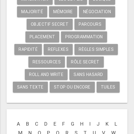
MAJORITÉ
MÉMOIRE
NÉGOCIATION
OBJECTIF SECRET
PARCOURS
PLACEMENT
PROGRAMMATION
RAPIDITÉ
REFLEXES
RÈGLES SIMPLES
RESSOURCES
RÔLE SECRET
ROLL AND WRITE
SANS HASARD
SANS TEXTE
STOP OU ENCORE
TUILES
A
B
C
D
E
F
G
H
I
J
K
L
M
N
O
P
Q
R
S
T
U
V
W