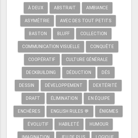
À DEUX
ABSTRAIT
AMBIANCE
ASYMÉTRIE
AVEC DES TOUT PETITS
BASTON
BLUFF
COLLECTION
COMMUNICATION VISUELLE
CONQUÊTE
COOPÉRATIF
CULTURE GÉNÉRALE
DECKBUILDING
DÉDUCTION
DÉS
DESSIN
DÉVELOPPEMENT
DEXTÉRITÉ
DRAFT
ÉLIMINATION
EN ÉQUIPE
ENCHÈRES
ENGLISH RULES 💬
ÉNIGMES
ÉVOLUTIF
HABILETÉ
HUMOUR
IMAGINATION
JEU DE PLIS
LOGIQUE