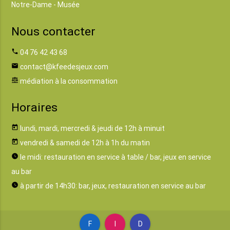
Notre-Dame - Musée
Nous contacter
phone
04 76 42 43 68
email
contact@kfeedesjeux.com
balance
médiation à la consommation
Horaires
today
lundi, mardi, mercredi & jeudi de 12h à minuit
today
vendredi & samedi de 12h à 1h du matin
watch_later
le midi: restauration en service à table / bar, jeux en service
au bar
watch_later
à partir de 14h30: bar, jeux, restauration en service au bar
F
I
D