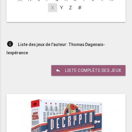
X
Y
Z
#
info
Liste des jeux de l'auteur: Thomas Dagenais-
lespérance
reply
LISTE COMPLÈTE DES JEUX