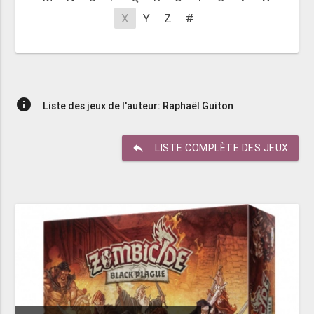
X
Y
Z
#
info
Liste des jeux de l'auteur: Raphaël Guiton
reply
LISTE COMPLÈTE DES JEUX