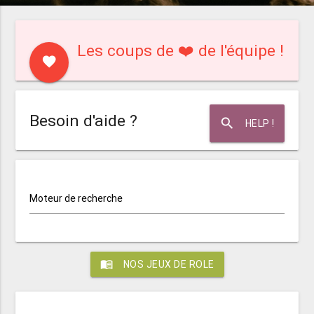
Les coups de ❤️ de l'équipe !
favorite
Besoin d'aide ?
search
HELP !
Moteur de recherche
menu_book
NOS JEUX DE ROLE