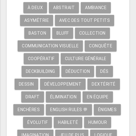
À DEUX
ABSTRAIT
AMBIANCE
ASYMÉTRIE
AVEC DES TOUT PETITS
BASTON
BLUFF
COLLECTION
COMMUNICATION VISUELLE
CONQUÊTE
COOPÉRATIF
CULTURE GÉNÉRALE
DECKBUILDING
DÉDUCTION
DÉS
DESSIN
DÉVELOPPEMENT
DEXTÉRITÉ
DRAFT
ÉLIMINATION
EN ÉQUIPE
ENCHÈRES
ENGLISH RULES 💬
ÉNIGMES
ÉVOLUTIF
HABILETÉ
HUMOUR
IMAGINATION
JEU DE PLIS
LOGIQUE