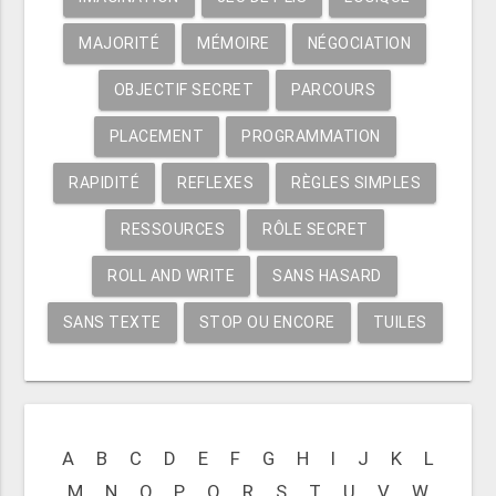
MAJORITÉ
MÉMOIRE
NÉGOCIATION
OBJECTIF SECRET
PARCOURS
PLACEMENT
PROGRAMMATION
RAPIDITÉ
REFLEXES
RÈGLES SIMPLES
RESSOURCES
RÔLE SECRET
ROLL AND WRITE
SANS HASARD
SANS TEXTE
STOP OU ENCORE
TUILES
A
B
C
D
E
F
G
H
I
J
K
L
M
N
O
P
Q
R
S
T
U
V
W