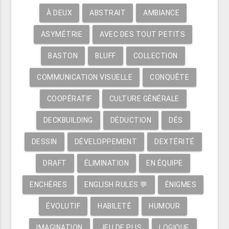
À DEUX
ABSTRAIT
AMBIANCE
ASYMÉTRIE
AVEC DES TOUT PETITS
BASTON
BLUFF
COLLECTION
COMMUNICATION VISUELLE
CONQUÊTE
COOPÉRATIF
CULTURE GÉNÉRALE
DECKBUILDING
DÉDUCTION
DÉS
DESSIN
DÉVELOPPEMENT
DEXTÉRITÉ
DRAFT
ÉLIMINATION
EN ÉQUIPE
ENCHÈRES
ENGLISH RULES 💬
ÉNIGMES
ÉVOLUTIF
HABILETÉ
HUMOUR
IMAGINATION
JEU DE PLIS
LOGIQUE