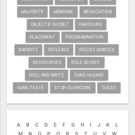
MAJORITÉ
MÉMOIRE
NÉGOCIATION
OBJECTIF SECRET
PARCOURS
PLACEMENT
PROGRAMMATION
RAPIDITÉ
REFLEXES
RÈGLES SIMPLES
RESSOURCES
RÔLE SECRET
ROLL AND WRITE
SANS HASARD
SANS TEXTE
STOP OU ENCORE
TUILES
A
B
C
D
E
F
G
H
I
J
K
L
M
N
O
P
Q
R
S
T
U
V
W