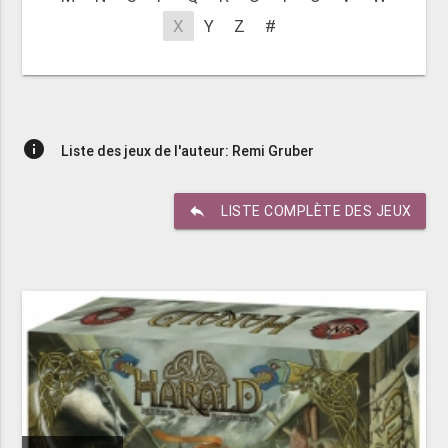
X
Y
Z
#
info
Liste des jeux de l'auteur: Remi Gruber
reply
LISTE COMPLÈTE DES JEUX