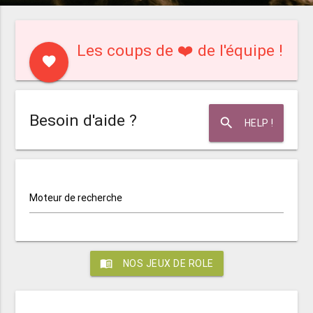
Les coups de ❤️ de l'équipe !
favorite
Besoin d'aide ?
search
HELP !
Moteur de recherche
menu_book
NOS JEUX DE ROLE