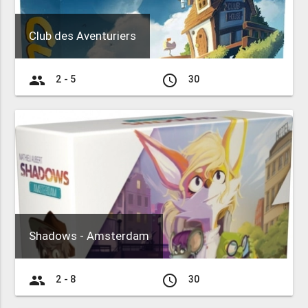
Club des Aventuriers
group
access_time
2 - 5
30
Shadows - Amsterdam
group
access_time
2 - 8
30