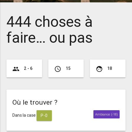
444 choses à
faire… ou pas
group
access_time
face
2 - 6
15
18
Où le trouver ?
Ambiance (-18)
Dans la case
P-0