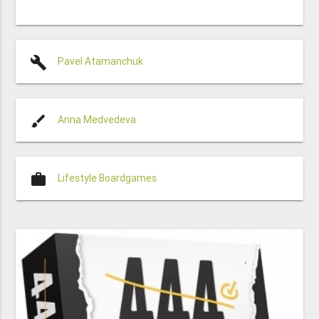
build
Pavel Atamanchuk
brush
Anna Medvedeva
work
Lifestyle Boardgames