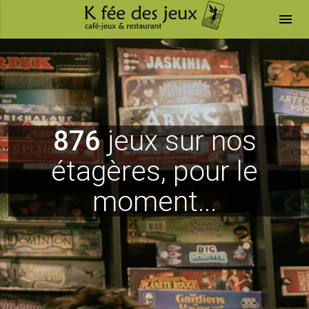
menu
876
jeux sur nos
étagères, pour le
moment...