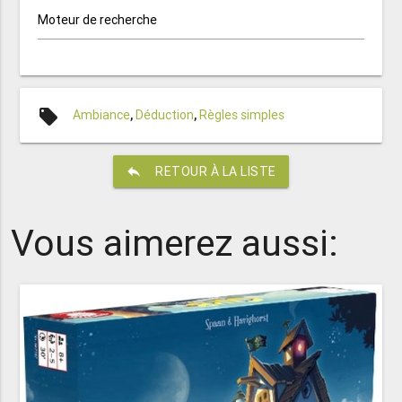
Moteur de recherche
local_offer
Ambiance
,
Déduction
,
Règles simples
reply
RETOUR À LA LISTE
Vous aimerez aussi: