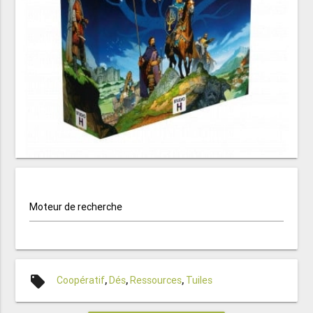
Moteur de recherche
local_offer
Coopératif
,
Dés
,
Ressources
,
Tuiles