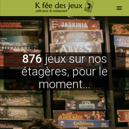
menu
876
jeux sur nos
étagères, pour le
moment...