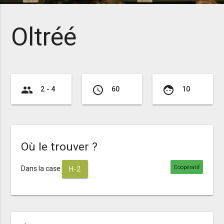
Oltréé
group
access_time
face
2 - 4
60
10
Où le trouver ?
Coopératif
Dans la case
H-2