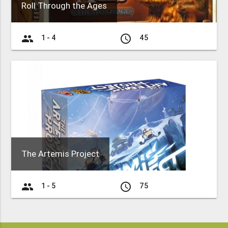
Roll Through the Ages
group
access_time
1 - 4
45
The Artemis Project
group
access_time
1 - 5
75