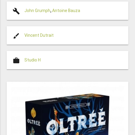
build
John Grumph
,
Antoine Bauza
brush
Vincent Dutrait
work
Studio H