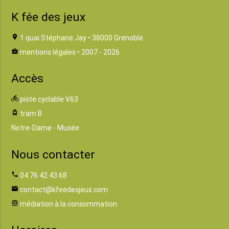
K fée des jeux
location_on
1 quai Stéphane Jay • 38000 Grenoble
business_center
mentions légales
• 2007 - 2026
Accès
directions_bike
piste cyclable V63
tram
tram B
Notre-Dame - Musée
Nous contacter
phone
04 76 42 43 68
email
contact@kfeedesjeux.com
balance
médiation à la consommation