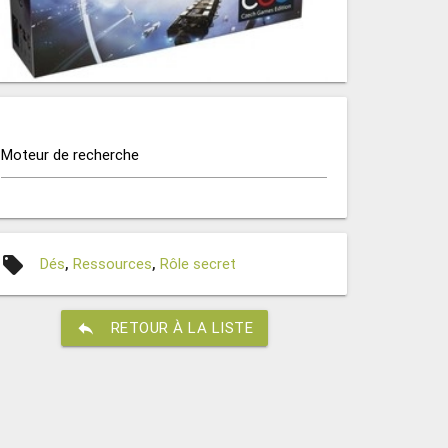
Moteur de recherche
local_offer
Dés
,
Ressources
,
Rôle secret
reply
RETOUR À LA LISTE