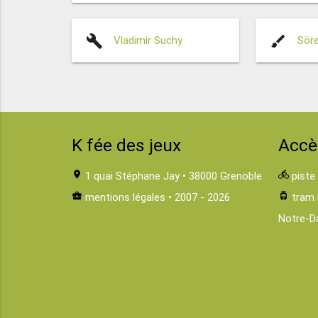
build
brush
Vladimir Suchy
Sör
K fée des jeux
Accè
location_on
1 quai Stéphane Jay • 38000 Grenoble
directions_bike
piste
business_center
mentions légales
• 2007 - 2026
tram
tram 
Notre-D