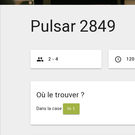
Pulsar 2849
group
access_time
2 - 4
120
Où le trouver ?
Dans la case
H-1