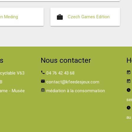
work
en Meding
Czech Games Edition
s
Nous contacter
H
 cyclable V63
phone
04 76 42 43 68
today
B
email
contact@kfeedesjeux.com
today
ame - Musée
balance
médiation à la consommation
watch_later
se
watch_later
au