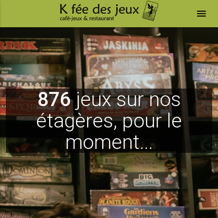
menu
876
jeux sur nos
étagères, pour le
moment...