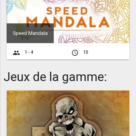
Speed Mandala
group
access_time
1 - 4
15
Jeux de la gamme: