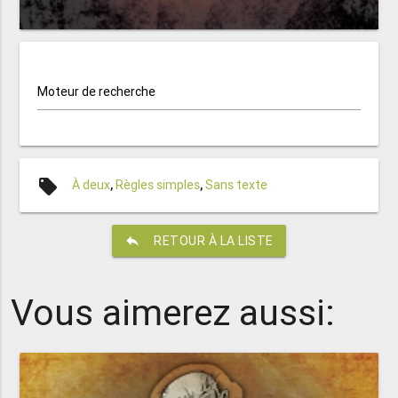
Moteur de recherche
local_offer
À deux
,
Règles simples
,
Sans texte
reply
RETOUR À LA LISTE
Vous aimerez aussi: