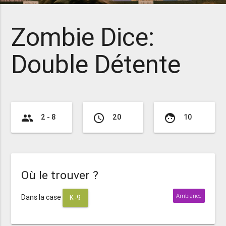
Zombie Dice:
Double Détente
group
access_time
face
2 - 8
20
10
Où le trouver ?
Ambiance
Dans la case
K-9