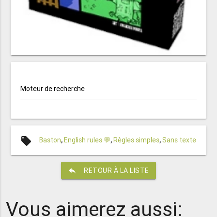
Moteur de recherche
local_offer
Baston
,
English rules 💬
,
Règles simples
,
Sans texte
reply
RETOUR À LA LISTE
Vous aimerez aussi: