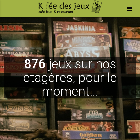
menu
876
jeux sur nos
étagères, pour le
moment...