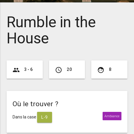
Rumble in the
House
group
access_time
face
3 - 6
20
8
Où le trouver ?
Ambiance
Dans la case
L-9