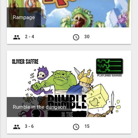
Rampage
group
access_time
2 - 4
30
Rumble in the dungeon
group
access_time
3 - 6
15