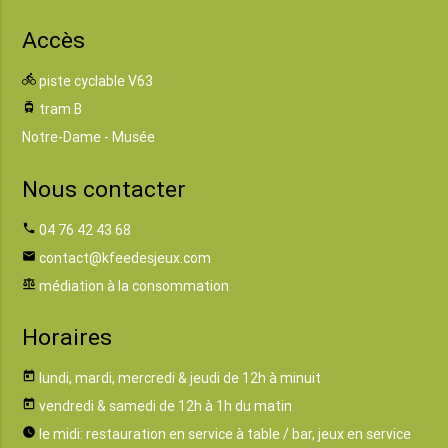
Accès
directions_bike
piste cyclable V63
tram
tram B
Notre-Dame - Musée
Nous contacter
phone
04 76 42 43 68
email
contact@kfeedesjeux.com
balance
médiation à la consommation
Horaires
today
lundi, mardi, mercredi & jeudi de 12h à minuit
today
vendredi & samedi de 12h à 1h du matin
watch_later
le midi: restauration en service à table / bar, jeux en service