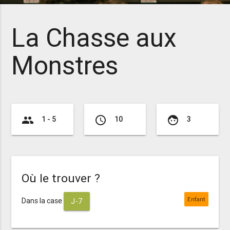
La Chasse aux
Monstres
group
access_time
face
1 - 5
10
3
Où le trouver ?
Enfant
Dans la case
J-7