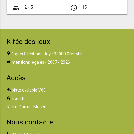
group
access_time
2 - 5
15
K fée des jeux
location_on
1 quai Stéphane Jay • 38000 Grenoble
business_center
mentions légales
• 2007 - 2026
Accès
directions_bike
piste cyclable V63
tram
tram B
Notre-Dame - Musée
Nous contacter
phone