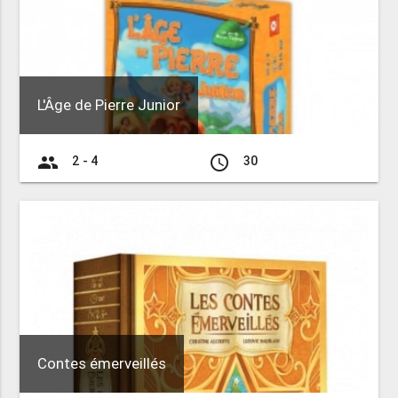
L'Âge de Pierre Junior
group
access_time
2 - 4
30
Contes émerveillés