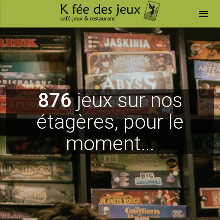
menu
876
jeux sur nos
étagères, pour le
moment...