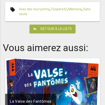
local_offer
Avec des tout petits
,
Coopératif
,
Mémoire
,
Sans
texte
reply
RETOUR À LA LISTE
Vous aimerez aussi:
La Valse des Fantômes