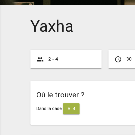
Yaxha
group
access_time
2 - 4
30
Où le trouver ?
Dans la case
A-4