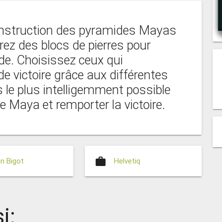
onstruction des pyramides Mayas
ez des blocs de pierres pour
de. Choisissez ceux qui
de victoire grâce aux différentes
 le plus intelligemment possible
de Maya et remporter la victoire.
work
en Bigot
Helvetiq
i: