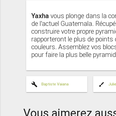
Yaxha
vous plonge dans la c
de l'actuel Guatemala. Récupér
construire votre propre pyrami
rapporteront le plus de points 
couleurs. Assemblez vos blocs
pour faire la plus belle pyrami
build
brush
Baptiste Vaiana
Juli
Vous aimerez auss