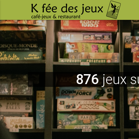
876
jeux s