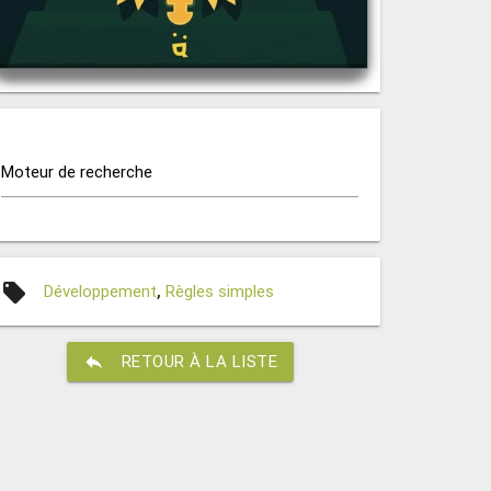
Moteur de recherche
local_offer
Développement
,
Règles simples
reply
RETOUR À LA LISTE