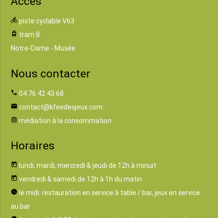
Accès
directions_bike
piste cyclable V63
tram
tram B
Notre-Dame - Musée
Nous contacter
phone
04 76 42 43 68
email
contact@kfeedesjeux.com
balance
médiation à la consommation
Horaires
today
lundi, mardi, mercredi & jeudi de 12h à minuit
today
vendredi & samedi de 12h à 1h du matin
watch_later
le midi: restauration en service à table / bar, jeux en service
au bar