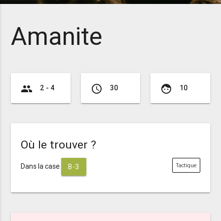
Amanite
group
access_time
face
2 - 4
30
10
Où le trouver ?
Dans la case
Tactique
B-3