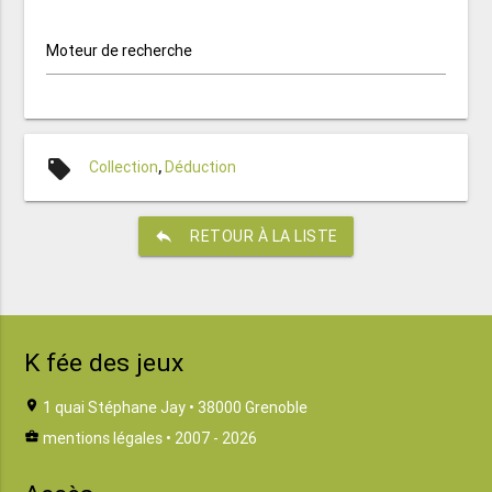
Moteur de recherche
local_offer
Collection
,
Déduction
reply
RETOUR À LA LISTE
K fée des jeux
location_on
1 quai Stéphane Jay • 38000 Grenoble
business_center
mentions légales
• 2007 - 2026