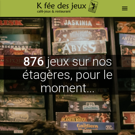
menu
876
jeux sur nos
étagères, pour le
moment...