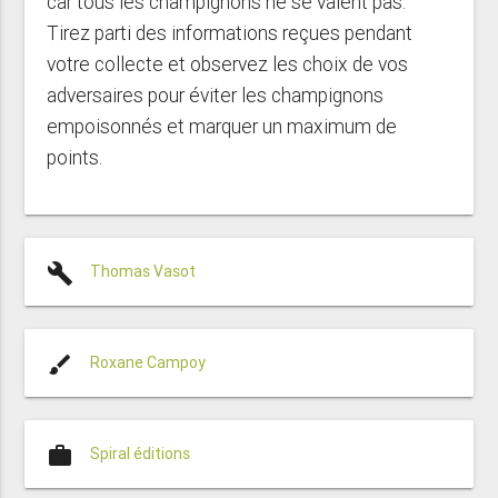
car tous les champignons ne se valent pas.
Tirez parti des informations reçues pendant
votre collecte et observez les choix de vos
adversaires pour éviter les champignons
empoisonnés et marquer un maximum de
points.
build
Thomas Vasot
brush
Roxane Campoy
work
Spiral éditions