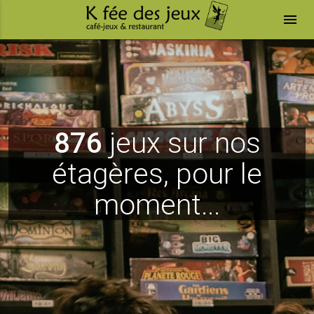
menu
876
jeux sur nos
étagères, pour le
moment...