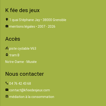
K fée des jeux
location_on
1 quai Stéphane Jay • 38000 Grenoble
business_center
mentions légales
• 2007 - 2026
Accès
directions_bike
piste cyclable V63
tram
tram B
Notre-Dame - Musée
Nous contacter
phone
04 76 42 43 68
email
contact@kfeedesjeux.com
balance
médiation à la consommation