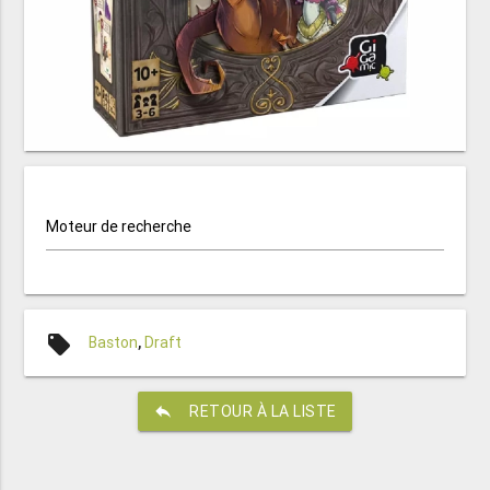
Moteur de recherche
local_offer
Baston
,
Draft
reply
RETOUR À LA LISTE