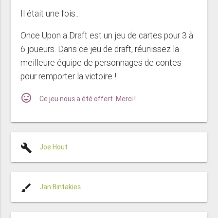
Il était une fois...
Once Upon a Draft
est un jeu de cartes pour 3 à
6 joueurs. Dans ce jeu de draft, réunissez la
meilleure équipe de personnages de contes
pour remporter la victoire !
mood
Ce jeu nous a été offert. Merci !
build
Joe Hout
brush
Jan Bintakies