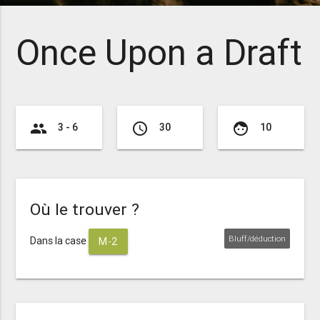
Once Upon a Draft
group
access_time
face
3 - 6
30
10
Où le trouver ?
Bluff/déduction
Dans la case
M-2