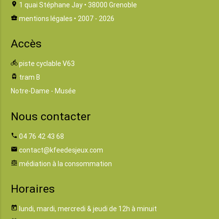
location_on
1 quai Stéphane Jay • 38000 Grenoble
business_center
mentions légales
• 2007 - 2026
Accès
directions_bike
piste cyclable V63
tram
tram B
Notre-Dame - Musée
Nous contacter
phone
04 76 42 43 68
email
contact@kfeedesjeux.com
balance
médiation à la consommation
Horaires
today
lundi, mardi, mercredi & jeudi de 12h à minuit