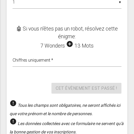
▼
🤖 Si vous n'êtes pas un robot, résolvez cette
énigme:
add_circle
7 Wonders
13 Mots
Chiffres uniquement *
CET ÉVÈNEMENT EST PASSÉ !
error
Tous les champs sont obligatoires, ne seront affichés ici
que votre prénom et le nombre de personnes.
error
Les données collectées avec ce formulaire ne servent qu'à
la bonne gestion de vos inscriptions.