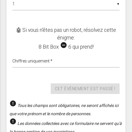
▼
🤖 Si vous n'êtes pas un robot, résolvez cette
énigme:
remove_circle
8 Bit Box
6 qui prend!
Chiffres uniquement *
CET ÉVÈNEMENT EST PASSÉ !
error
Tous les champs sont obligatoires, ne seront affichés ici
que votre prénom et le nombre de personnes.
error
Les données collectées avec ce formulaire ne servent qu'à
la bonne gestion de vos inscriptions.