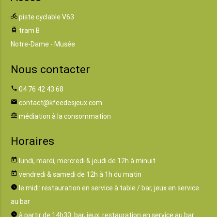
directions_bike
piste cyclable V63
tram
tram B
Notre-Dame - Musée
Nous contacter
phone
04 76 42 43 68
email
contact@kfeedesjeux.com
balance
médiation à la consommation
Horaires
today
lundi, mardi, mercredi & jeudi de 12h à minuit
today
vendredi & samedi de 12h à 1h du matin
watch_later
le midi: restauration en service à table / bar, jeux en service
au bar
watch_later
à partir de 14h30: bar, jeux, restauration en service au bar