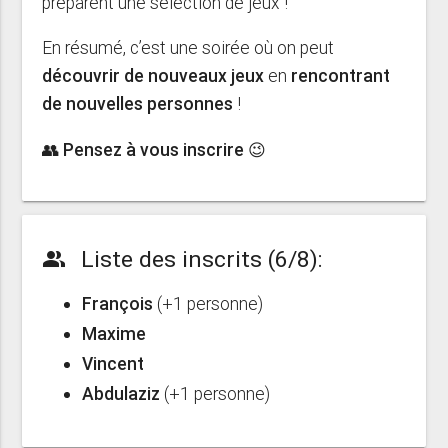
préparent une sélection de jeux !
En résumé, c’est une soirée où on peut
découvrir de nouveaux jeux
en
rencontrant
de nouvelles personnes
!
👥 Pensez à vous inscrire 😉
Liste des inscrits (6/8):
people_alt
François
(+1 personne)
Maxime
Vincent
Abdulaziz
(+1 personne)