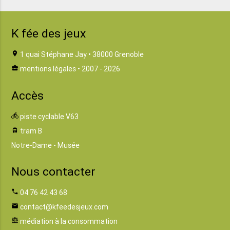
K fée des jeux
location_on
1 quai Stéphane Jay • 38000 Grenoble
business_center
mentions légales
• 2007 - 2026
Accès
directions_bike
piste cyclable V63
tram
tram B
Notre-Dame - Musée
Nous contacter
phone
04 76 42 43 68
email
contact@kfeedesjeux.com
balance
médiation à la consommation