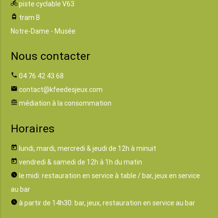
directions_bike
piste cyclable V63
tram
tram B
Notre-Dame - Musée
Nous contacter
phone
04 76 42 43 68
email
contact@kfeedesjeux.com
balance
médiation à la consommation
Horaires
today
lundi, mardi, mercredi & jeudi de 12h à minuit
today
vendredi & samedi de 12h à 1h du matin
watch_later
le midi: restauration en service à table / bar, jeux en service
au bar
watch_later
à partir de 14h30: bar, jeux, restauration en service au bar