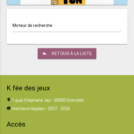
Moteur de recherche
reply
RETOUR À LA LISTE
K fée des jeux
location_on
1 quai Stéphane Jay • 38000 Grenoble
business_center
mentions légales
• 2007 - 2026
Accès