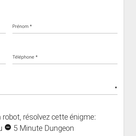
Prénom *
Téléphone *
▼
 robot, résolvez cette énigme:
eu
remove_circle
5 Minute Dungeon