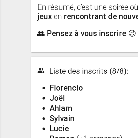
En résumé, c’est une soirée o
jeux
en
rencontrant de nouv
👥 Pensez à vous inscrire 😉
Liste des inscrits (8/8):
people_alt
Florencio
Joël
Ahlam
Sylvain
Lucie