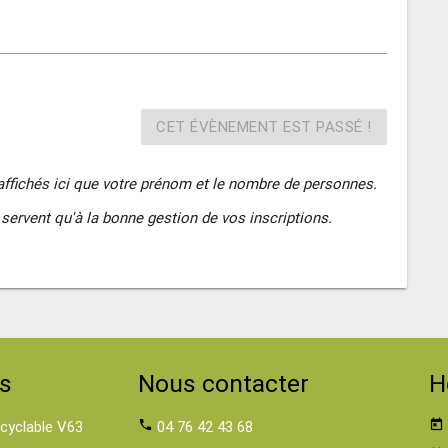
CET ÉVÈNEMENT EST PASSÉ !
affichés ici que votre prénom et le nombre de personnes.
servent qu'à la bonne gestion de vos inscriptions.
s
Nous contacter
H
 cyclable V63
phone
04 76 42 43 68
today