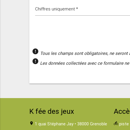
Chiffres uniquement *
error
Tous les champs sont obligatoires, ne seront 
error
Les données collectées avec ce formulaire ne 
K fée des jeux
Accè
location_on
1 quai Stéphane Jay • 38000 Grenoble
directions_bike
piste