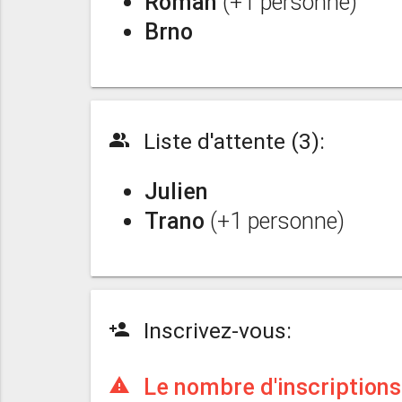
Roman
(+1 personne)
Brno
Liste d'attente (3):
people_alt
Julien
Trano
(+1 personne)
Inscrivez-vous:
person_add
Le nombre d'inscriptions 
warning