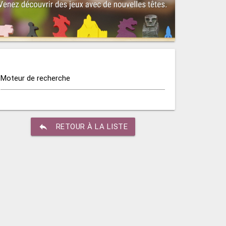
Moteur de recherche
reply
RETOUR À LA LISTE