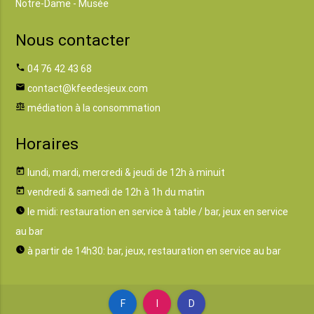
Notre-Dame - Musée
Nous contacter
phone
04 76 42 43 68
email
contact@kfeedesjeux.com
balance
médiation à la consommation
Horaires
today
lundi, mardi, mercredi & jeudi de 12h à minuit
today
vendredi & samedi de 12h à 1h du matin
watch_later
le midi: restauration en service à table / bar, jeux en service
au bar
watch_later
à partir de 14h30: bar, jeux, restauration en service au bar
F
I
D