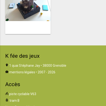
K fée des jeux
location_on
1 quai Stéphane Jay • 38000 Grenoble
business_center
mentions légales
• 2007 - 2026
Accès
directions_bike
piste cyclable V63
tram
tram B