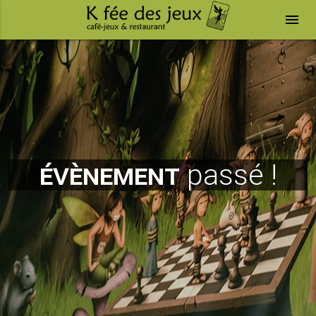
menu
évènement
passé !