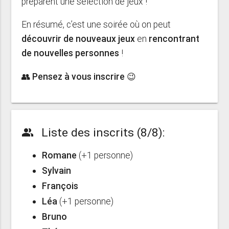
préparent une sélection de jeux !
En résumé, c’est une soirée où on peut
découvrir de nouveaux jeux
en
rencontrant
de nouvelles personnes
!
👥 Pensez à vous inscrire 😉
Liste des inscrits (8/8):
people_alt
Romane
(+1 personne)
Sylvain
François
Léa
(+1 personne)
Bruno