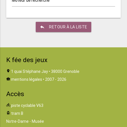
Moteur de recherche
reply
RETOUR À LA LISTE
K fée des jeux
location_on
1 quai Stéphane Jay • 38000 Grenoble
business_center
mentions légales
• 2007 - 2026
Accès
directions_bike
piste cyclable V63
tram
tram B
Notre-Dame - Musée