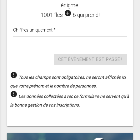
énigme:
add_circle
1001 îles
6 qui prend!
Chiffres uniquement *
CET ÉVÈNEMENT EST PASSÉ !
error
Tous les champs sont obligatoires, ne seront affichés ici
que votre prénom et le nombre de personnes.
error
Les données collectées avec ce formulaire ne servent qu'à
la bonne gestion de vos inscriptions.