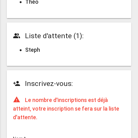
Théo
Liste d'attente (1):
people_alt
Steph
Inscrivez-vous:
person_add
warning
Le nombre d'inscriptions est déjà
atteint, votre inscription se fera sur la liste
d'attente.