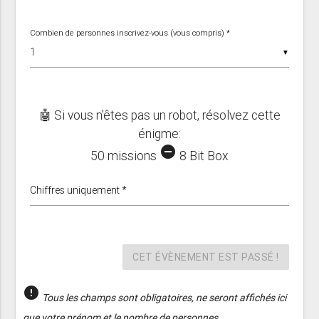
Combien de personnes inscrivez-vous (vous compris) *
▼
🤖 Si vous n'êtes pas un robot, résolvez cette
énigme:
remove_circle
50 missions
8 Bit Box
Chiffres uniquement *
CET ÉVÈNEMENT EST PASSÉ !
error
Tous les champs sont obligatoires, ne seront affichés ici
que votre prénom et le nombre de personnes.