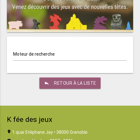
Moteur de recherche
reply
RETOUR À LA LISTE
K fée des jeux
location_on
1 quai Stéphane Jay • 38000 Grenoble