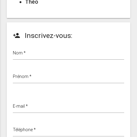
Théo
Inscrivez-vous:
person_add
Nom *
Prénom *
E-mail *
Téléphone *