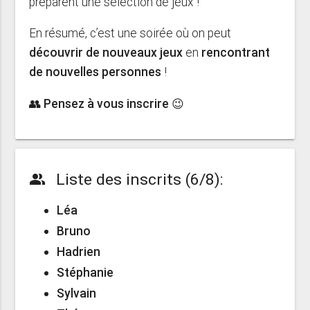
préparent une sélection de jeux !
En résumé, c’est une soirée où on peut
découvrir de nouveaux jeux
en
rencontrant
de nouvelles personnes
!
👥 Pensez à vous inscrire 😉
Liste des inscrits (6/8):
people_alt
Léa
Bruno
Hadrien
Stéphanie
Sylvain