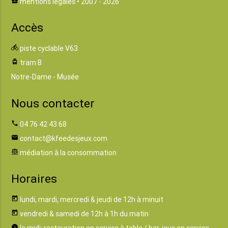
business_center
mentions légales
• 2007 - 2026
Accès
directions_bike
piste cyclable V63
tram
tram B
Notre-Dame - Musée
Nous contacter
phone
04 76 42 43 68
email
contact@kfeedesjeux.com
balance
médiation à la consommation
Horaires
today
lundi, mardi, mercredi & jeudi de 12h à minuit
today
vendredi & samedi de 12h à 1h du matin
watch_later