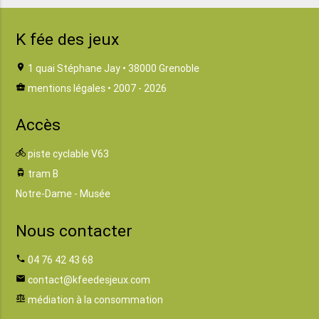
K fée des jeux
location_on
1 quai Stéphane Jay • 38000 Grenoble
business_center
mentions légales
• 2007 - 2026
Accès
directions_bike
piste cyclable V63
tram
tram B
Notre-Dame - Musée
Nous contacter
phone
04 76 42 43 68
email
contact@kfeedesjeux.com
balance
médiation à la consommation