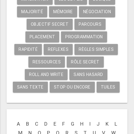
MAJORITÉ
MÉMOIRE
NÉGOCIATION
OBJECTIF SECRET
PARCOURS
PLACEMENT
PROGRAMMATION
RAPIDITÉ
REFLEXES
RÈGLES SIMPLES
RESSOURCES
RÔLE SECRET
ROLL AND WRITE
SANS HASARD
SANS TEXTE
STOP OU ENCORE
TUILES
A
B
C
D
E
F
G
H
I
J
K
L
M
N
O
P
Q
R
S
T
U
V
W