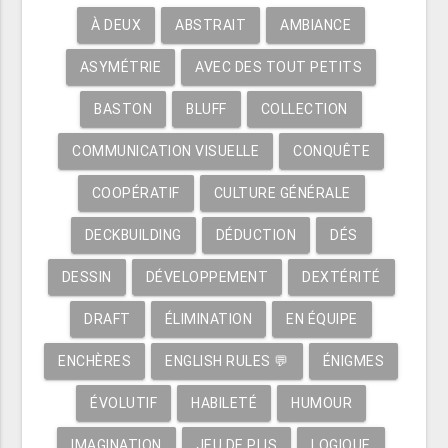
À DEUX
ABSTRAIT
AMBIANCE
ASYMÉTRIE
AVEC DES TOUT PETITS
BASTON
BLUFF
COLLECTION
COMMUNICATION VISUELLE
CONQUÊTE
COOPÉRATIF
CULTURE GÉNÉRALE
DECKBUILDING
DÉDUCTION
DÉS
DESSIN
DÉVELOPPEMENT
DEXTÉRITÉ
DRAFT
ÉLIMINATION
EN ÉQUIPE
ENCHÈRES
ENGLISH RULES 💬
ÉNIGMES
ÉVOLUTIF
HABILETÉ
HUMOUR
IMAGINATION
JEU DE PLIS
LOGIQUE