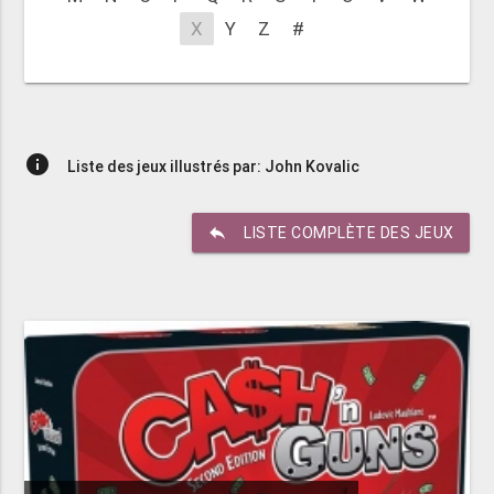
X
Y
Z
#
info
Liste des jeux illustrés par: John Kovalic
reply
LISTE COMPLÈTE DES JEUX