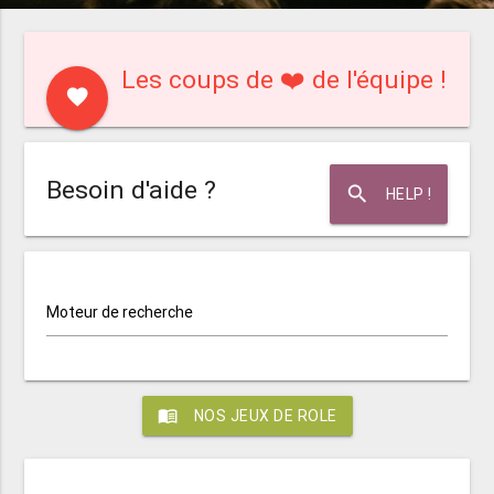
Les coups de ❤️ de l'équipe !
favorite
Besoin d'aide ?
search
HELP !
Moteur de recherche
menu_book
NOS JEUX DE ROLE