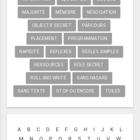
MAJORITÉ
MÉMOIRE
NÉGOCIATION
OBJECTIF SECRET
PARCOURS
PLACEMENT
PROGRAMMATION
RAPIDITÉ
REFLEXES
RÈGLES SIMPLES
RESSOURCES
RÔLE SECRET
ROLL AND WRITE
SANS HASARD
SANS TEXTE
STOP OU ENCORE
TUILES
A
B
C
D
E
F
G
H
I
J
K
L
M
N
O
P
Q
R
S
T
U
V
W