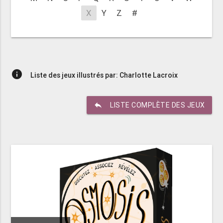
X
Y
Z
#
info
Liste des jeux illustrés par: Charlotte Lacroix
reply
LISTE COMPLÈTE DES JEUX