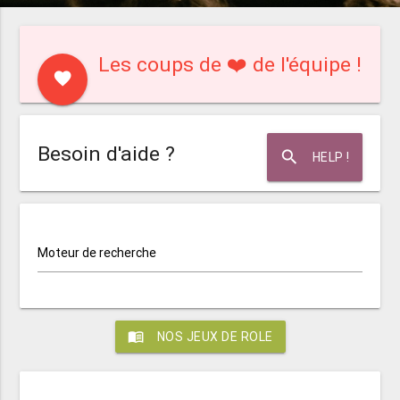
Les coups de ❤️ de l'équipe !
favorite
Besoin d'aide ?
search
HELP !
Moteur de recherche
menu_book
NOS JEUX DE ROLE