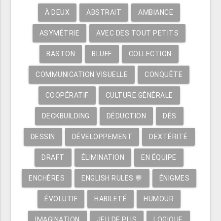
À DEUX
ABSTRAIT
AMBIANCE
ASYMÉTRIE
AVEC DES TOUT PETITS
BASTON
BLUFF
COLLECTION
COMMUNICATION VISUELLE
CONQUÊTE
COOPÉRATIF
CULTURE GÉNÉRALE
DECKBUILDING
DÉDUCTION
DÉS
DESSIN
DÉVELOPPEMENT
DEXTÉRITÉ
DRAFT
ÉLIMINATION
EN ÉQUIPE
ENCHÈRES
ENGLISH RULES 💬
ÉNIGMES
ÉVOLUTIF
HABILETÉ
HUMOUR
IMAGINATION
JEU DE PLIS
LOGIQUE