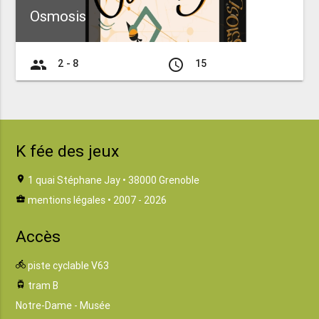
Osmosis
group
access_time
2 - 8
15
K fée des jeux
location_on
1 quai Stéphane Jay • 38000 Grenoble
business_center
mentions légales
• 2007 - 2026
Accès
directions_bike
piste cyclable V63
tram
tram B
Notre-Dame - Musée