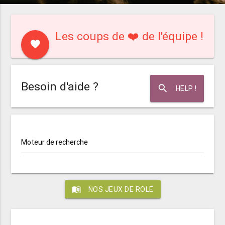
Les coups de ❤️ de l'équipe !
favorite
Besoin d'aide ?
search
HELP !
Moteur de recherche
menu_book
NOS JEUX DE ROLE