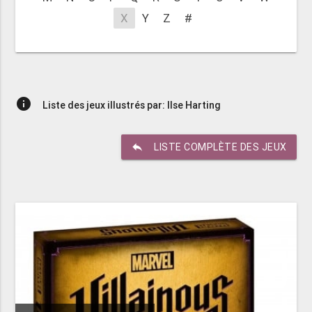
X
Y
Z
#
info
Liste des jeux illustrés par: Ilse Harting
reply
LISTE COMPLÈTE DES JEUX