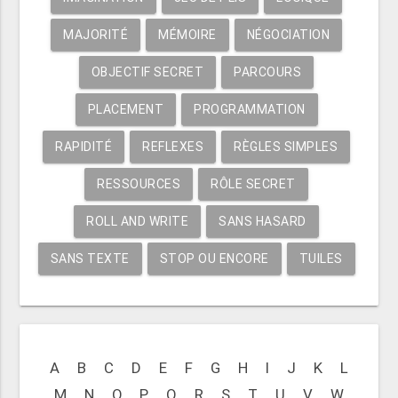
MAJORITÉ
MÉMOIRE
NÉGOCIATION
OBJECTIF SECRET
PARCOURS
PLACEMENT
PROGRAMMATION
RAPIDITÉ
REFLEXES
RÈGLES SIMPLES
RESSOURCES
RÔLE SECRET
ROLL AND WRITE
SANS HASARD
SANS TEXTE
STOP OU ENCORE
TUILES
A
B
C
D
E
F
G
H
I
J
K
L
M
N
O
P
Q
R
S
T
U
V
W