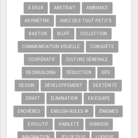
À DEUX
ABSTRAIT
AMBIANCE
ASYMÉTRIE
AVEC DES TOUT PETITS
BASTON
BLUFF
COLLECTION
COMMUNICATION VISUELLE
CONQUÊTE
COOPÉRATIF
CULTURE GÉNÉRALE
DECKBUILDING
DÉDUCTION
DÉS
DESSIN
DÉVELOPPEMENT
DEXTÉRITÉ
DRAFT
ÉLIMINATION
EN ÉQUIPE
ENCHÈRES
ENGLISH RULES 💬
ÉNIGMES
ÉVOLUTIF
HABILETÉ
HUMOUR
IMAGINATION
JEU DE PLIS
LOGIQUE