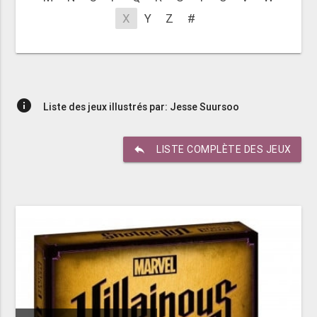
X
Y
Z
#
info
Liste des jeux illustrés par: Jesse Suursoo
reply
LISTE COMPLÈTE DES JEUX