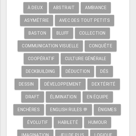
À DEUX
ABSTRAIT
AMBIANCE
ASYMÉTRIE
AVEC DES TOUT PETITS
BASTON
BLUFF
COLLECTION
COMMUNICATION VISUELLE
CONQUÊTE
COOPÉRATIF
CULTURE GÉNÉRALE
DECKBUILDING
DÉDUCTION
DÉS
DESSIN
DÉVELOPPEMENT
DEXTÉRITÉ
DRAFT
ÉLIMINATION
EN ÉQUIPE
ENCHÈRES
ENGLISH RULES 💬
ÉNIGMES
ÉVOLUTIF
HABILETÉ
HUMOUR
IMAGINATION
JEU DE PLIS
LOGIQUE