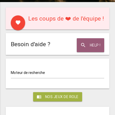
Les coups de ❤️ de l'équipe !
favorite
Besoin d'aide ?
search
HELP !
Moteur de recherche
menu_book
NOS JEUX DE ROLE