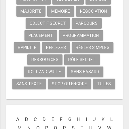
MAJORITÉ
MÉMOIRE
NÉGOCIATION
OBJECTIF SECRET
PARCOURS
PLACEMENT
PROGRAMMATION
RAPIDITÉ
REFLEXES
RÈGLES SIMPLES
RESSOURCES
RÔLE SECRET
ROLL AND WRITE
SANS HASARD
SANS TEXTE
STOP OU ENCORE
TUILES
A
B
C
D
E
F
G
H
I
J
K
L
M
N
O
P
Q
R
S
T
U
V
W