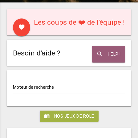
Les coups de ❤️ de l'équipe !
favorite
Besoin d'aide ?
search
HELP !
Moteur de recherche
menu_book
NOS JEUX DE ROLE