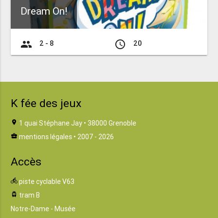
Dream On!
group
access_time
2 - 8
20
K fée des jeux
location_on
1 quai Stéphane Jay • 38000 Grenoble
business_center
mentions légales
• 2007 - 2026
Accès
directions_bike
piste cyclable V63
tram
tram B
Notre-Dame - Musée