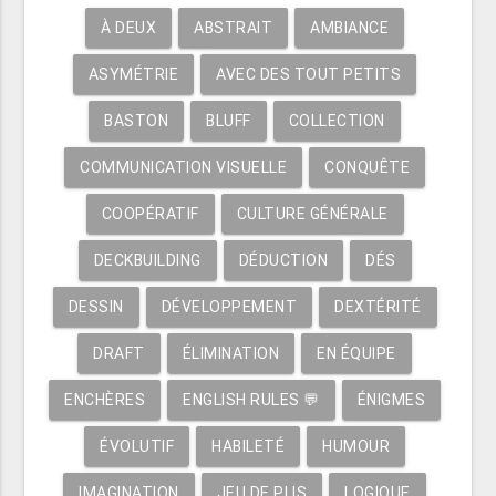
À DEUX
ABSTRAIT
AMBIANCE
ASYMÉTRIE
AVEC DES TOUT PETITS
BASTON
BLUFF
COLLECTION
COMMUNICATION VISUELLE
CONQUÊTE
COOPÉRATIF
CULTURE GÉNÉRALE
DECKBUILDING
DÉDUCTION
DÉS
DESSIN
DÉVELOPPEMENT
DEXTÉRITÉ
DRAFT
ÉLIMINATION
EN ÉQUIPE
ENCHÈRES
ENGLISH RULES 💬
ÉNIGMES
ÉVOLUTIF
HABILETÉ
HUMOUR
IMAGINATION
JEU DE PLIS
LOGIQUE