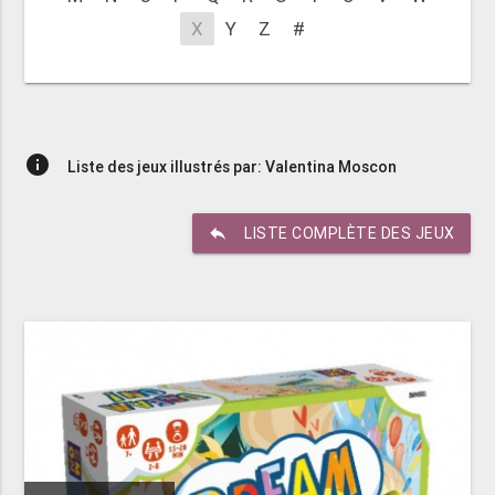
X
Y
Z
#
info
Liste des jeux illustrés par: Valentina Moscon
reply
LISTE COMPLÈTE DES JEUX