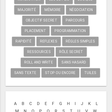
MAJORITÉ
MÉMOIRE
NÉGOCIATION
OBJECTIF SECRET
PARCOURS
PLACEMENT
PROGRAMMATION
RAPIDITÉ
REFLEXES
RÈGLES SIMPLES
RESSOURCES
RÔLE SECRET
ROLL AND WRITE
SANS HASARD
SANS TEXTE
STOP OU ENCORE
TUILES
A
B
C
D
E
F
G
H
I
J
K
L
M
N
O
P
Q
R
S
T
U
V
W