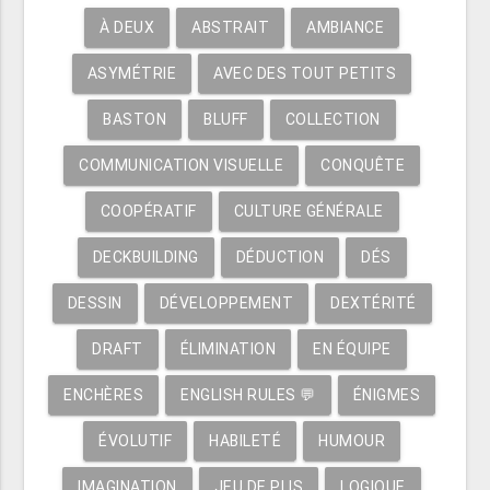
À DEUX
ABSTRAIT
AMBIANCE
ASYMÉTRIE
AVEC DES TOUT PETITS
BASTON
BLUFF
COLLECTION
COMMUNICATION VISUELLE
CONQUÊTE
COOPÉRATIF
CULTURE GÉNÉRALE
DECKBUILDING
DÉDUCTION
DÉS
DESSIN
DÉVELOPPEMENT
DEXTÉRITÉ
DRAFT
ÉLIMINATION
EN ÉQUIPE
ENCHÈRES
ENGLISH RULES 💬
ÉNIGMES
ÉVOLUTIF
HABILETÉ
HUMOUR
IMAGINATION
JEU DE PLIS
LOGIQUE