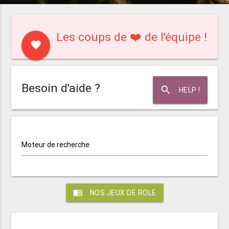
Les coups de ❤️ de l'équipe !
favorite
Besoin d'aide ?
search
HELP !
Moteur de recherche
menu_book
NOS JEUX DE ROLE