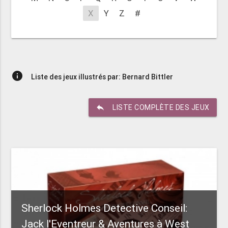
X
Y
Z
#
info
Liste des jeux illustrés par: Bernard Bittler
reply
LISTE COMPLÈTE DES JEUX
Sherlock Holmes Detective Conseil:
Jack l'Eventreur & Aventures à West