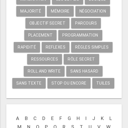
MAJORITÉ
MÉMOIRE
NÉGOCIATION
OBJECTIF SECRET
PARCOURS
PLACEMENT
PROGRAMMATION
RAPIDITÉ
REFLEXES
RÈGLES SIMPLES
RESSOURCES
RÔLE SECRET
ROLL AND WRITE
SANS HASARD
SANS TEXTE
STOP OU ENCORE
TUILES
A
B
C
D
E
F
G
H
I
J
K
L
M
N
O
P
Q
R
S
T
U
V
W