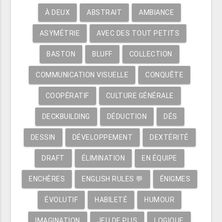
À DEUX
ABSTRAIT
AMBIANCE
ASYMÉTRIE
AVEC DES TOUT PETITS
BASTON
BLUFF
COLLECTION
COMMUNICATION VISUELLE
CONQUÊTE
COOPÉRATIF
CULTURE GÉNÉRALE
DECKBUILDING
DÉDUCTION
DÉS
DESSIN
DÉVELOPPEMENT
DEXTÉRITÉ
DRAFT
ÉLIMINATION
EN ÉQUIPE
ENCHÈRES
ENGLISH RULES 💬
ÉNIGMES
ÉVOLUTIF
HABILETÉ
HUMOUR
IMAGINATION
JEU DE PLIS
LOGIQUE