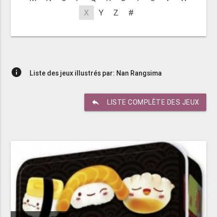
X
Y
Z
#
info
Liste des jeux illustrés par: Nan Rangsima
reply
LISTE COMPLÈTE DES JEUX