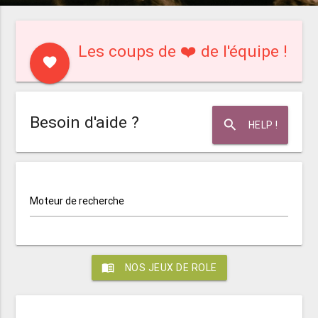
Les coups de ❤️ de l'équipe !
favorite
Besoin d'aide ?
search
HELP !
Moteur de recherche
menu_book
NOS JEUX DE ROLE