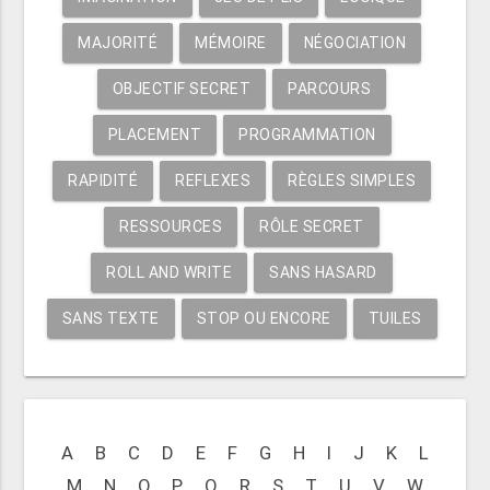
MAJORITÉ
MÉMOIRE
NÉGOCIATION
OBJECTIF SECRET
PARCOURS
PLACEMENT
PROGRAMMATION
RAPIDITÉ
REFLEXES
RÈGLES SIMPLES
RESSOURCES
RÔLE SECRET
ROLL AND WRITE
SANS HASARD
SANS TEXTE
STOP OU ENCORE
TUILES
A
B
C
D
E
F
G
H
I
J
K
L
M
N
O
P
Q
R
S
T
U
V
W