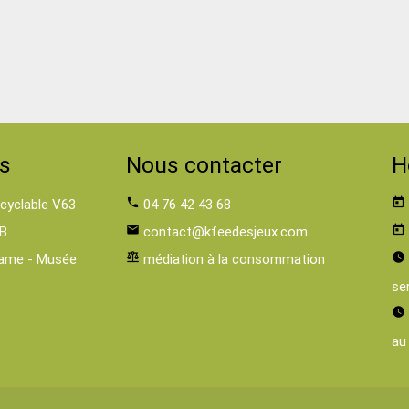
s
Nous contacter
H
 cyclable V63
phone
04 76 42 43 68
today
B
email
contact@kfeedesjeux.com
today
ame - Musée
balance
médiation à la consommation
watch_later
se
watch_later
au