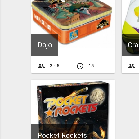
Dojo
Cra
group
access_time
group
3 - 5
15
Pocket Rockets