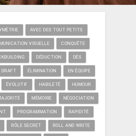
YMÉTRIE
AVEC DES TOUT PETITS
MUNICATION VISUELLE
CONQUÊTE
CKBUILDING
DÉDUCTION
DÉS
DRAFT
ÉLIMINATION
EN ÉQUIPE
ÉVOLUTIF
HABILETÉ
HUMOUR
MAJORITÉ
MÉMOIRE
NÉGOCIATION
NT
PROGRAMMATION
RAPIDITÉ
RÔLE SECRET
ROLL AND WRITE