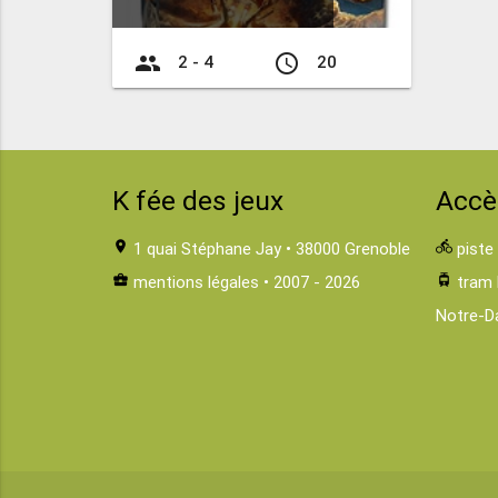
group
access_time
2 - 4
20
K fée des jeux
Accè
location_on
1 quai Stéphane Jay • 38000 Grenoble
directions_bike
piste
business_center
mentions légales
• 2007 - 2026
tram
tram 
Notre-D