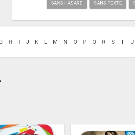
SANS HASARD
SANS TEXTE
G
H
I
J
K
L
M
N
O
P
Q
R
S
T
U
s