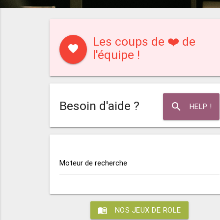
Les coups de ❤️ de
favorite
l'équipe !
Besoin d'aide ?
search
HELP !
Moteur de recherche
menu_book
NOS JEUX DE ROLE