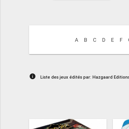
A
B
C
D
E
F
info
Liste des jeux édités par: Hazgaard Edition