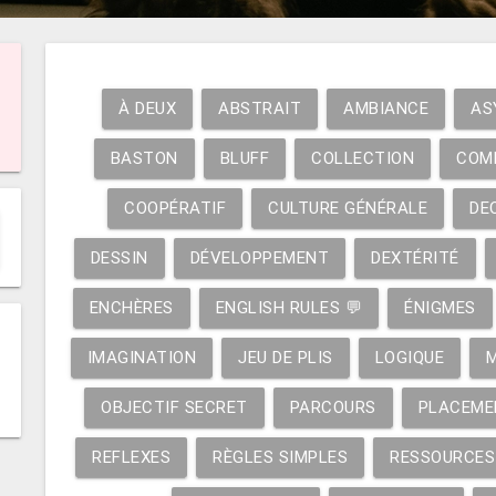
À DEUX
ABSTRAIT
AMBIANCE
AS
BASTON
BLUFF
COLLECTION
COM
COOPÉRATIF
CULTURE GÉNÉRALE
DE
DESSIN
DÉVELOPPEMENT
DEXTÉRITÉ
ENCHÈRES
ENGLISH RULES 💬
ÉNIGMES
IMAGINATION
JEU DE PLIS
LOGIQUE
OBJECTIF SECRET
PARCOURS
PLACEME
REFLEXES
RÈGLES SIMPLES
RESSOURCES