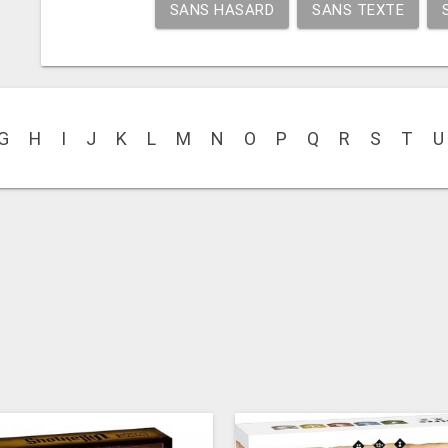
SANS HASARD
SANS TEXTE
G
H
I
J
K
L
M
N
O
P
Q
R
S
T
U