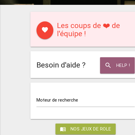
Les coups de ❤️ de
favorite
l'équipe !
Besoin d'aide ?
search
HELP !
Moteur de recherche
menu_book
NOS JEUX DE ROLE