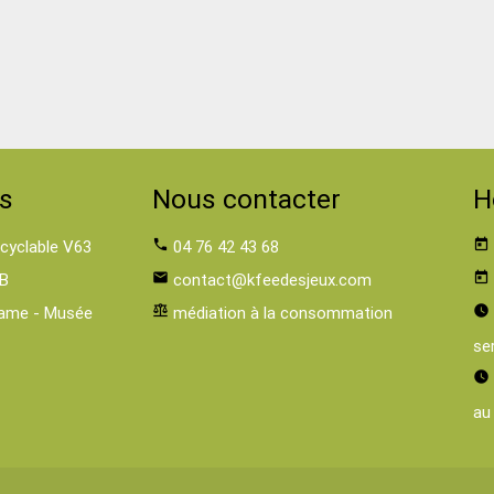
s
Nous contacter
H
 cyclable V63
phone
04 76 42 43 68
today
B
email
contact@kfeedesjeux.com
today
ame - Musée
balance
médiation à la consommation
watch_later
se
watch_later
au