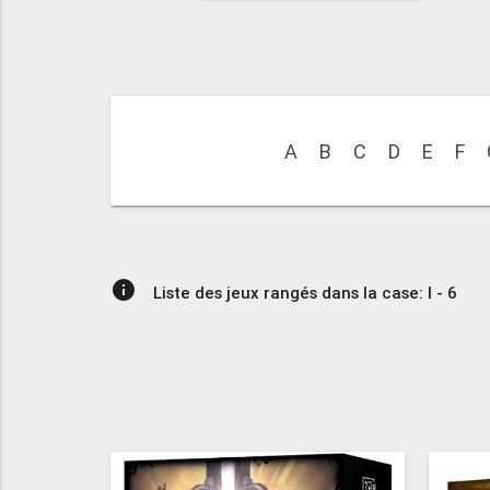
A
B
C
D
E
F
info
Liste des jeux rangés dans la case: I - 6