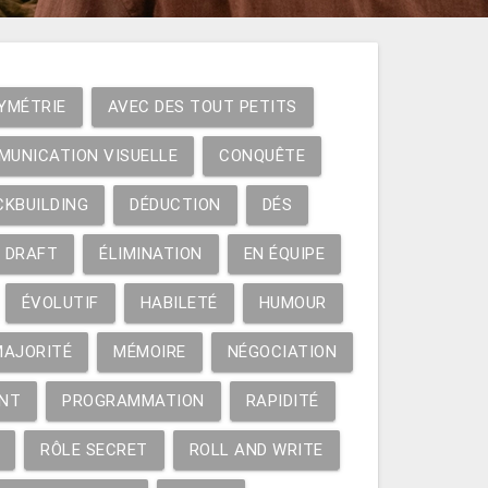
YMÉTRIE
AVEC DES TOUT PETITS
MUNICATION VISUELLE
CONQUÊTE
CKBUILDING
DÉDUCTION
DÉS
DRAFT
ÉLIMINATION
EN ÉQUIPE
ÉVOLUTIF
HABILETÉ
HUMOUR
MAJORITÉ
MÉMOIRE
NÉGOCIATION
NT
PROGRAMMATION
RAPIDITÉ
RÔLE SECRET
ROLL AND WRITE