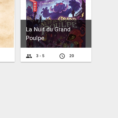
La Nuit du Grand
Poulpe
group
access_time
3 - 5
20