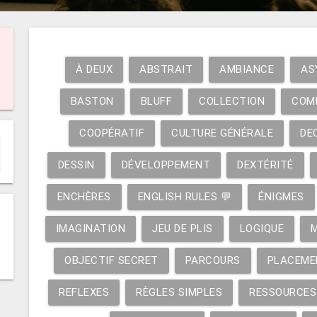
À DEUX
ABSTRAIT
AMBIANCE
AS
BASTON
BLUFF
COLLECTION
COM
COOPÉRATIF
CULTURE GÉNÉRALE
DE
DESSIN
DÉVELOPPEMENT
DEXTÉRITÉ
ENCHÈRES
ENGLISH RULES 💬
ÉNIGMES
IMAGINATION
JEU DE PLIS
LOGIQUE
OBJECTIF SECRET
PARCOURS
PLACEME
REFLEXES
RÈGLES SIMPLES
RESSOURCES