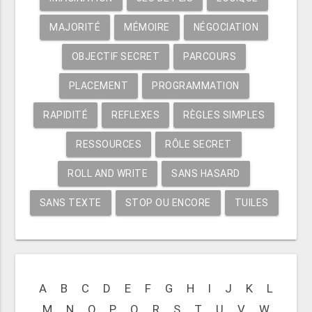
MAJORITÉ
MÉMOIRE
NÉGOCIATION
OBJECTIF SECRET
PARCOURS
PLACEMENT
PROGRAMMATION
RAPIDITÉ
REFLEXES
RÈGLES SIMPLES
RESSOURCES
RÔLE SECRET
ROLL AND WRITE
SANS HASARD
SANS TEXTE
STOP OU ENCORE
TUILES
A
B
C
D
E
F
G
H
I
J
K
L
M
N
O
P
Q
R
S
T
U
V
W