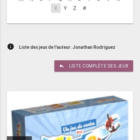
X
Y
Z
#
info
Liste des jeux de l'auteur: Jonathan Rodriguez
reply
LISTE COMPLÈTE DES JEUX