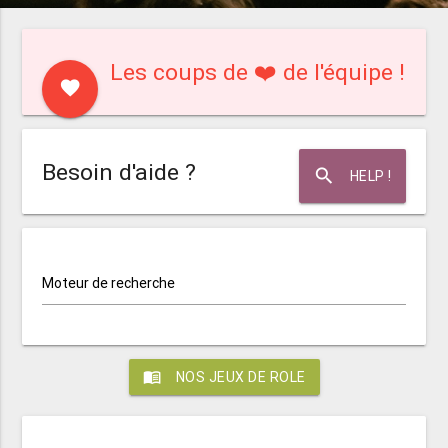
Les coups de ❤️ de l'équipe !
favorite
Besoin d'aide ?
search
HELP !
Moteur de recherche
menu_book
NOS JEUX DE ROLE