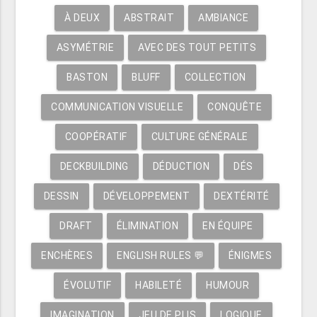
À DEUX
ABSTRAIT
AMBIANCE
ASYMÉTRIE
AVEC DES TOUT PETITS
BASTON
BLUFF
COLLECTION
COMMUNICATION VISUELLE
CONQUÊTE
COOPÉRATIF
CULTURE GÉNÉRALE
DECKBUILDING
DÉDUCTION
DÉS
DESSIN
DÉVELOPPEMENT
DEXTÉRITÉ
DRAFT
ÉLIMINATION
EN ÉQUIPE
ENCHÈRES
ENGLISH RULES 💬
ÉNIGMES
ÉVOLUTIF
HABILETÉ
HUMOUR
IMAGINATION
JEU DE PLIS
LOGIQUE