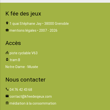
K fée des jeux
location_on
1 quai Stéphane Jay • 38000 Grenoble
business_center
mentions légales
• 2007 - 2026
Accès
directions_bike
piste cyclable V63
tram
tram B
Notre-Dame - Musée
Nous contacter
phone
04 76 42 43 68
email
contact@kfeedesjeux.com
balance
médiation à la consommation