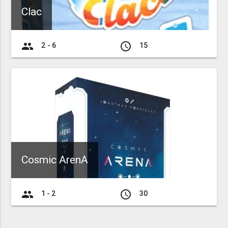
Clac
group
access_time
2 - 6
15
Cosmic ArenA
group
access_time
1 - 2
30