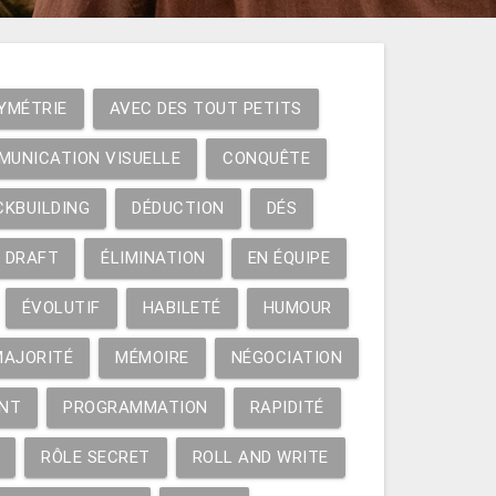
YMÉTRIE
AVEC DES TOUT PETITS
MUNICATION VISUELLE
CONQUÊTE
CKBUILDING
DÉDUCTION
DÉS
DRAFT
ÉLIMINATION
EN ÉQUIPE
ÉVOLUTIF
HABILETÉ
HUMOUR
MAJORITÉ
MÉMOIRE
NÉGOCIATION
NT
PROGRAMMATION
RAPIDITÉ
RÔLE SECRET
ROLL AND WRITE