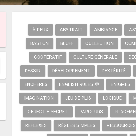
À DEUX
ABSTRAIT
AMBIANCE
AS
BASTON
BLUFF
COLLECTION
COM
COOPÉRATIF
CULTURE GÉNÉRALE
DE
DESSIN
DÉVELOPPEMENT
DEXTÉRITÉ
ENCHÈRES
ENGLISH RULES 💬
ÉNIGMES
IMAGINATION
JEU DE PLIS
LOGIQUE
OBJECTIF SECRET
PARCOURS
PLACEME
REFLEXES
RÈGLES SIMPLES
RESSOURCES