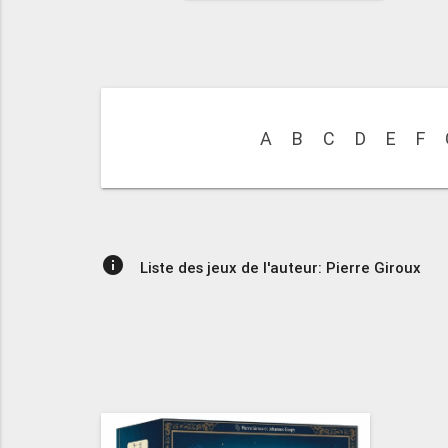
A
B
C
D
E
F
info
Liste des jeux de l'auteur: Pierre Giroux