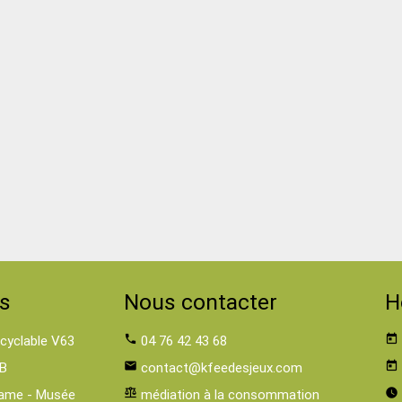
s
Nous contacter
H
 cyclable V63
phone
04 76 42 43 68
today
B
email
contact@kfeedesjeux.com
today
ame - Musée
balance
médiation à la consommation
watch_later