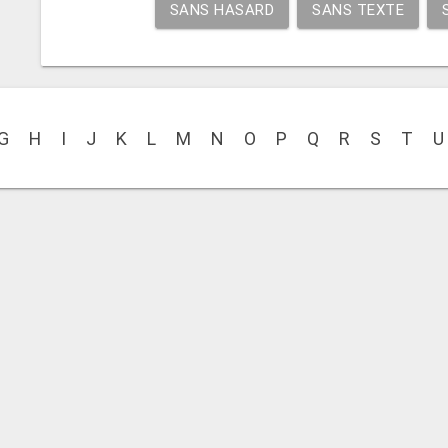
SANS HASARD
SANS TEXTE
G
H
I
J
K
L
M
N
O
P
Q
R
S
T
U