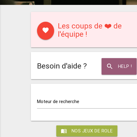
Les coups de ❤️ de
favorite
l'équipe !
Besoin d'aide ?
search
HELP !
Moteur de recherche
menu_book
NOS JEUX DE ROLE