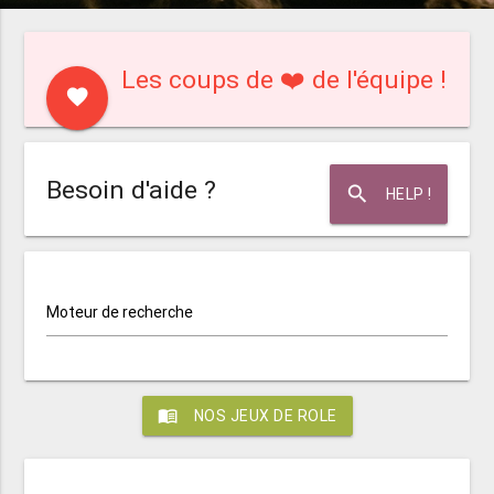
Les coups de ❤️ de l'équipe !
favorite
Besoin d'aide ?
search
HELP !
Moteur de recherche
menu_book
NOS JEUX DE ROLE