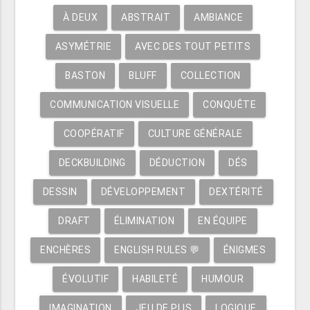
À DEUX
ABSTRAIT
AMBIANCE
ASYMÉTRIE
AVEC DES TOUT PETITS
BASTON
BLUFF
COLLECTION
COMMUNICATION VISUELLE
CONQUÊTE
COOPÉRATIF
CULTURE GÉNÉRALE
DECKBUILDING
DÉDUCTION
DÉS
DESSIN
DÉVELOPPEMENT
DEXTÉRITÉ
DRAFT
ÉLIMINATION
EN ÉQUIPE
ENCHÈRES
ENGLISH RULES 💬
ÉNIGMES
ÉVOLUTIF
HABILETÉ
HUMOUR
IMAGINATION
JEU DE PLIS
LOGIQUE