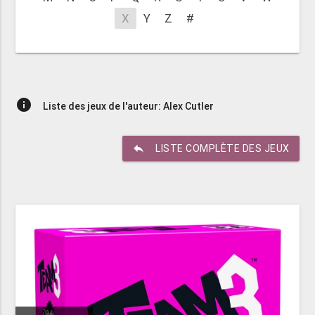
X
Y
Z
#
info
Liste des jeux de l'auteur: Alex Cutler
reply
LISTE COMPLÈTE DES JEUX