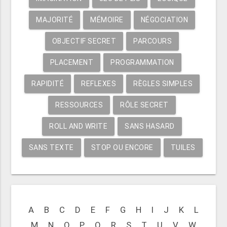
MAJORITÉ
MÉMOIRE
NÉGOCIATION
OBJECTIF SECRET
PARCOURS
PLACEMENT
PROGRAMMATION
RAPIDITÉ
REFLEXES
RÈGLES SIMPLES
RESSOURCES
RÔLE SECRET
ROLL AND WRITE
SANS HASARD
SANS TEXTE
STOP OU ENCORE
TUILES
A
B
C
D
E
F
G
H
I
J
K
L
M
N
O
P
Q
R
S
T
U
V
W