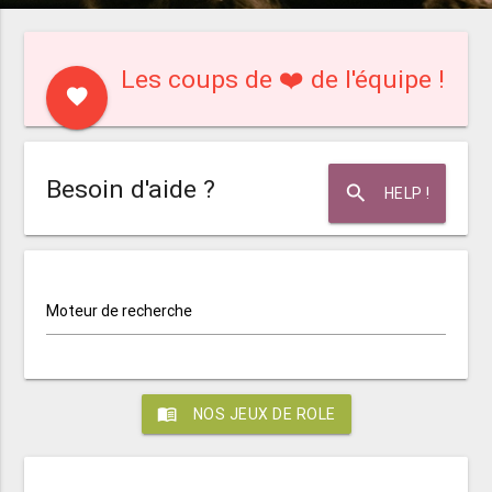
Les coups de ❤️ de l'équipe !
favorite
Besoin d'aide ?
search
HELP !
Moteur de recherche
menu_book
NOS JEUX DE ROLE