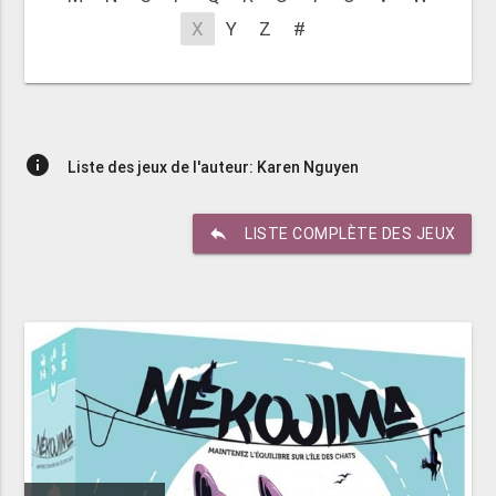
X
Y
Z
#
info
Liste des jeux de l'auteur: Karen Nguyen
reply
LISTE COMPLÈTE DES JEUX