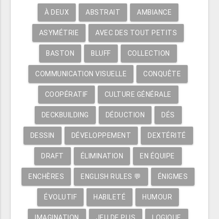
À DEUX
ABSTRAIT
AMBIANCE
ASYMÉTRIE
AVEC DES TOUT PETITS
BASTON
BLUFF
COLLECTION
COMMUNICATION VISUELLE
CONQUÊTE
COOPÉRATIF
CULTURE GÉNÉRALE
DECKBUILDING
DÉDUCTION
DÉS
DESSIN
DÉVELOPPEMENT
DEXTÉRITÉ
DRAFT
ÉLIMINATION
EN ÉQUIPE
ENCHÈRES
ENGLISH RULES 💬
ÉNIGMES
ÉVOLUTIF
HABILETÉ
HUMOUR
IMAGINATION
JEU DE PLIS
LOGIQUE