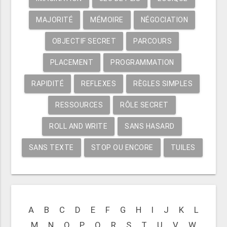
MAJORITÉ
MÉMOIRE
NÉGOCIATION
OBJECTIF SECRET
PARCOURS
PLACEMENT
PROGRAMMATION
RAPIDITÉ
REFLEXES
RÈGLES SIMPLES
RESSOURCES
RÔLE SECRET
ROLL AND WRITE
SANS HASARD
SANS TEXTE
STOP OU ENCORE
TUILES
A
B
C
D
E
F
G
H
I
J
K
L
M
N
O
P
Q
R
S
T
U
V
W