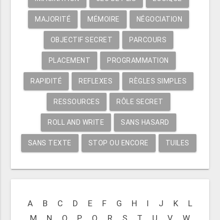
MAJORITÉ
MÉMOIRE
NÉGOCIATION
OBJECTIF SECRET
PARCOURS
PLACEMENT
PROGRAMMATION
RAPIDITÉ
REFLEXES
RÈGLES SIMPLES
RESSOURCES
RÔLE SECRET
ROLL AND WRITE
SANS HASARD
SANS TEXTE
STOP OU ENCORE
TUILES
A
B
C
D
E
F
G
H
I
J
K
L
M
N
O
P
Q
R
S
T
U
V
W