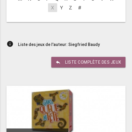
X
Y
Z
#
info
Liste des jeux de l'auteur: Siegfried Baudy
reply
LISTE COMPLÈTE DES JEUX