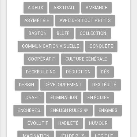
À DEUX
ABSTRAIT
AMBIANCE
ASYMÉTRIE
AVEC DES TOUT PETITS
BASTON
BLUFF
COLLECTION
COMMUNICATION VISUELLE
CONQUÊTE
COOPÉRATIF
CULTURE GÉNÉRALE
DECKBUILDING
DÉDUCTION
DÉS
DESSIN
DÉVELOPPEMENT
DEXTÉRITÉ
DRAFT
ÉLIMINATION
EN ÉQUIPE
ENCHÈRES
ENGLISH RULES 💬
ÉNIGMES
ÉVOLUTIF
HABILETÉ
HUMOUR
IMAGINATION
JEU DE PLIS
LOGIQUE