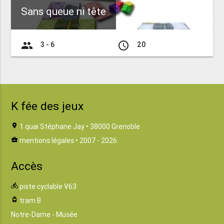
Sans queue ni tête
group
access_time
3 - 6
20
K fée des jeux
location_on
1 quai Stéphane Jay • 38000 Grenoble
business_center
mentions légales
• 2007 - 2026
Accès
directions_bike
piste cyclable V63
tram
tram B
Notre-Dame - Musée