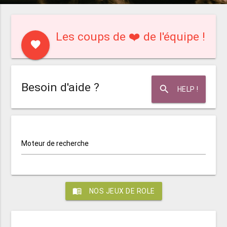
Les coups de ❤️ de l'équipe !
favorite
Besoin d'aide ?
search
HELP !
Moteur de recherche
menu_book
NOS JEUX DE ROLE