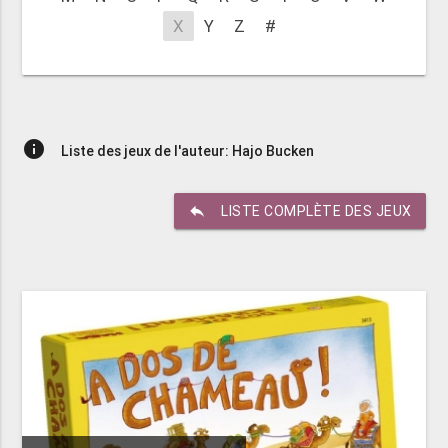
X
Y
Z
#
info
Liste des jeux de l'auteur: Hajo Bucken
reply
LISTE COMPLÈTE DES JEUX