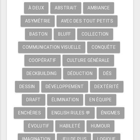
À DEUX
ABSTRAIT
AMBIANCE
ASYMÉTRIE
AVEC DES TOUT PETITS
BASTON
BLUFF
COLLECTION
COMMUNICATION VISUELLE
CONQUÊTE
COOPÉRATIF
CULTURE GÉNÉRALE
DECKBUILDING
DÉDUCTION
DÉS
DESSIN
DÉVELOPPEMENT
DEXTÉRITÉ
DRAFT
ÉLIMINATION
EN ÉQUIPE
ENCHÈRES
ENGLISH RULES 💬
ÉNIGMES
ÉVOLUTIF
HABILETÉ
HUMOUR
IMAGINATION
JEU DE PLIS
LOGIQUE