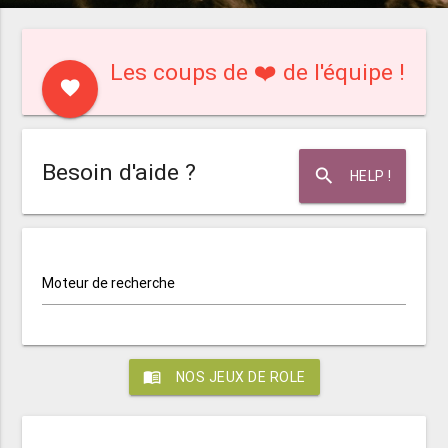
Les coups de ❤️ de l'équipe !
favorite
Besoin d'aide ?
search
HELP !
Moteur de recherche
menu_book
NOS JEUX DE ROLE