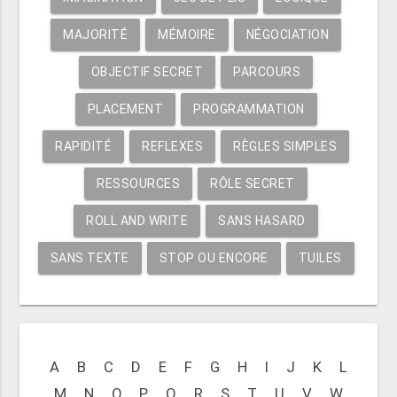
MAJORITÉ
MÉMOIRE
NÉGOCIATION
OBJECTIF SECRET
PARCOURS
PLACEMENT
PROGRAMMATION
RAPIDITÉ
REFLEXES
RÈGLES SIMPLES
RESSOURCES
RÔLE SECRET
ROLL AND WRITE
SANS HASARD
SANS TEXTE
STOP OU ENCORE
TUILES
A
B
C
D
E
F
G
H
I
J
K
L
M
N
O
P
Q
R
S
T
U
V
W