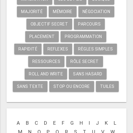
MAJORITÉ
MÉMOIRE
NÉGOCIATION
OBJECTIF SECRET
PARCOURS
PLACEMENT
PROGRAMMATION
RAPIDITÉ
REFLEXES
RÈGLES SIMPLES
RESSOURCES
RÔLE SECRET
ROLL AND WRITE
SANS HASARD
SANS TEXTE
STOP OU ENCORE
TUILES
A
B
C
D
E
F
G
H
I
J
K
L
M
N
O
P
Q
R
S
T
U
V
W