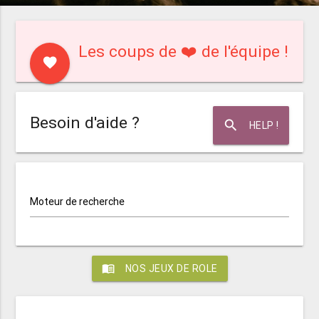
Les coups de ❤️ de l'équipe !
favorite
Besoin d'aide ?
search
HELP !
Moteur de recherche
menu_book
NOS JEUX DE ROLE