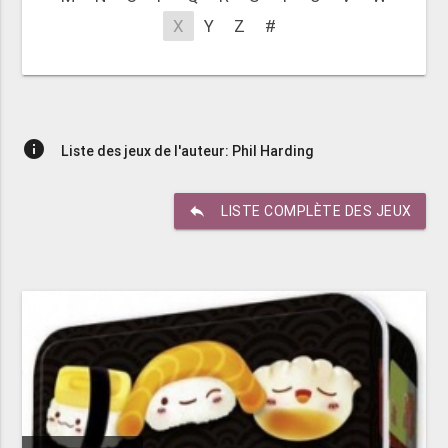
X
Y
Z
#
info
Liste des jeux de l'auteur: Phil Harding
reply
LISTE COMPLÈTE DES JEUX