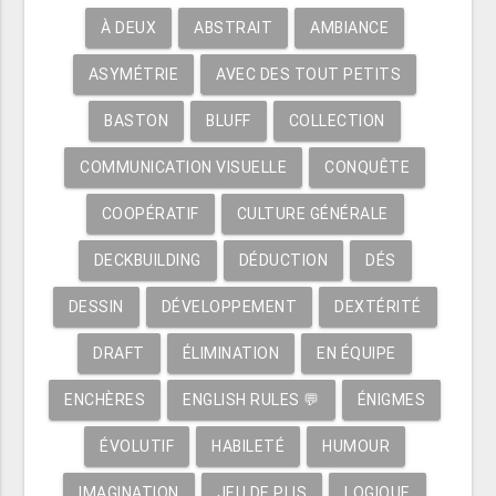
À DEUX
ABSTRAIT
AMBIANCE
ASYMÉTRIE
AVEC DES TOUT PETITS
BASTON
BLUFF
COLLECTION
COMMUNICATION VISUELLE
CONQUÊTE
COOPÉRATIF
CULTURE GÉNÉRALE
DECKBUILDING
DÉDUCTION
DÉS
DESSIN
DÉVELOPPEMENT
DEXTÉRITÉ
DRAFT
ÉLIMINATION
EN ÉQUIPE
ENCHÈRES
ENGLISH RULES 💬
ÉNIGMES
ÉVOLUTIF
HABILETÉ
HUMOUR
IMAGINATION
JEU DE PLIS
LOGIQUE