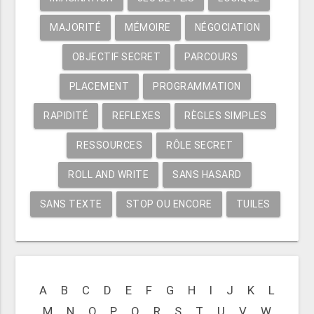
MAJORITÉ
MÉMOIRE
NÉGOCIATION
OBJECTIF SECRET
PARCOURS
PLACEMENT
PROGRAMMATION
RAPIDITÉ
REFLEXES
RÈGLES SIMPLES
RESSOURCES
RÔLE SECRET
ROLL AND WRITE
SANS HASARD
SANS TEXTE
STOP OU ENCORE
TUILES
A
B
C
D
E
F
G
H
I
J
K
L
M
N
O
P
Q
R
S
T
U
V
W