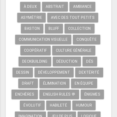
À DEUX
ABSTRAIT
AMBIANCE
ASYMÉTRIE
AVEC DES TOUT PETITS
BASTON
BLUFF
COLLECTION
COMMUNICATION VISUELLE
CONQUÊTE
COOPÉRATIF
CULTURE GÉNÉRALE
DECKBUILDING
DÉDUCTION
DÉS
DESSIN
DÉVELOPPEMENT
DEXTÉRITÉ
DRAFT
ÉLIMINATION
EN ÉQUIPE
ENCHÈRES
ENGLISH RULES 💬
ÉNIGMES
ÉVOLUTIF
HABILETÉ
HUMOUR
IMAGINATION
JEU DE PLIS
LOGIQUE