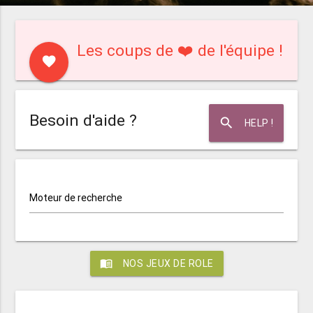
Les coups de ❤️ de l'équipe !
favorite
Besoin d'aide ?
search
HELP !
Moteur de recherche
menu_book
NOS JEUX DE ROLE