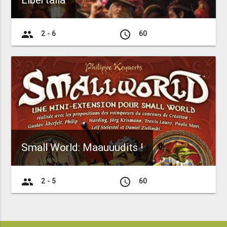
Libertalia
group
access_time
2 - 6
60
Small World: Maauuudits !
group
access_time
2 - 5
60