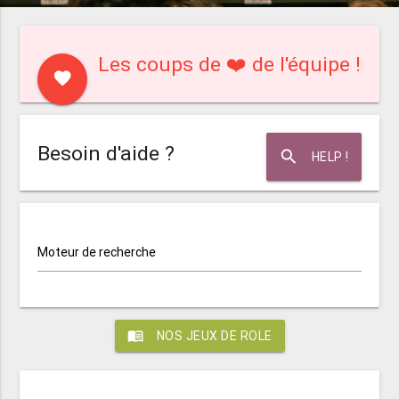
Les coups de ❤️ de l'équipe !
favorite
Besoin d'aide ?
search
HELP !
Moteur de recherche
menu_book
NOS JEUX DE ROLE