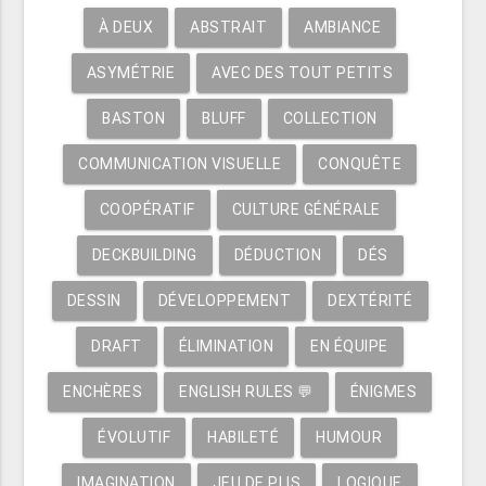
À DEUX
ABSTRAIT
AMBIANCE
ASYMÉTRIE
AVEC DES TOUT PETITS
BASTON
BLUFF
COLLECTION
COMMUNICATION VISUELLE
CONQUÊTE
COOPÉRATIF
CULTURE GÉNÉRALE
DECKBUILDING
DÉDUCTION
DÉS
DESSIN
DÉVELOPPEMENT
DEXTÉRITÉ
DRAFT
ÉLIMINATION
EN ÉQUIPE
ENCHÈRES
ENGLISH RULES 💬
ÉNIGMES
ÉVOLUTIF
HABILETÉ
HUMOUR
IMAGINATION
JEU DE PLIS
LOGIQUE