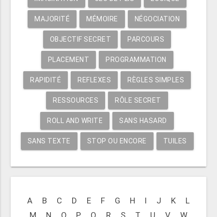
MAJORITÉ
MÉMOIRE
NÉGOCIATION
OBJECTIF SECRET
PARCOURS
PLACEMENT
PROGRAMMATION
RAPIDITÉ
REFLEXES
RÈGLES SIMPLES
RESSOURCES
RÔLE SECRET
ROLL AND WRITE
SANS HASARD
SANS TEXTE
STOP OU ENCORE
TUILES
A
B
C
D
E
F
G
H
I
J
K
L
M
N
O
P
Q
R
S
T
U
V
W