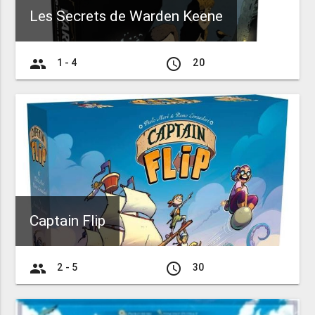
Les Secrets de Warden Keene
group
access_time
1 - 4
20
Captain Flip
group
access_time
2 - 5
30