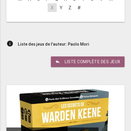
X
Y
Z
#
info
Liste des jeux de l'auteur: Paolo Mori
reply
LISTE COMPLÈTE DES JEUX