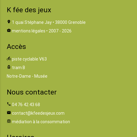
K fée des jeux
location_on
1 quai Stéphane Jay • 38000 Grenoble
business_center
mentions légales
• 2007 - 2026
Accès
directions_bike
piste cyclable V63
tram
tram B
Notre-Dame - Musée
Nous contacter
phone
04 76 42 43 68
email
contact@kfeedesjeux.com
balance
médiation à la consommation