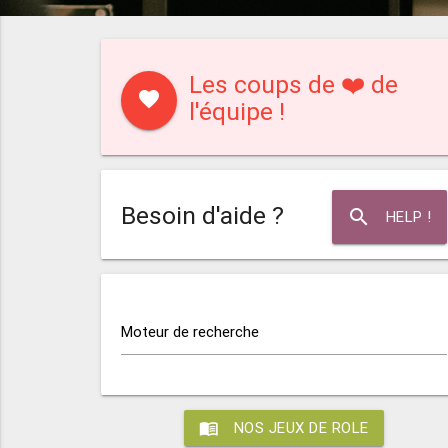
Les coups de ❤️ de
favorite
l'équipe !
Besoin d'aide ?
search
HELP !
Moteur de recherche
menu_book
NOS JEUX DE ROLE