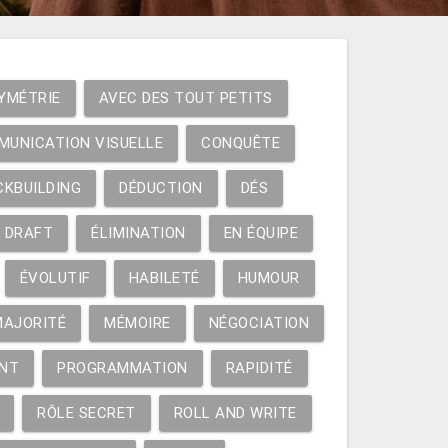
YMÉTRIE
AVEC DES TOUT PETITS
MUNICATION VISUELLE
CONQUÊTE
CKBUILDING
DÉDUCTION
DÉS
DRAFT
ÉLIMINATION
EN ÉQUIPE
ÉVOLUTIF
HABILETÉ
HUMOUR
MAJORITÉ
MÉMOIRE
NÉGOCIATION
NT
PROGRAMMATION
RAPIDITÉ
RÔLE SECRET
ROLL AND WRITE