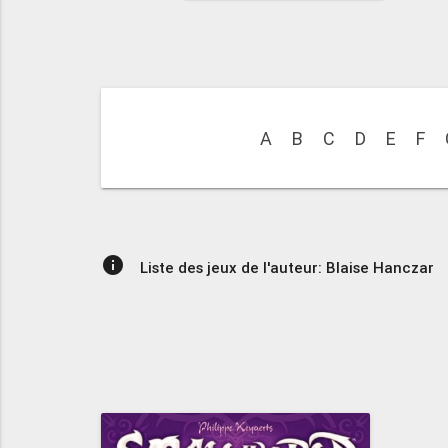
A
B
C
D
E
F
info
Liste des jeux de l'auteur: Blaise Hanczar