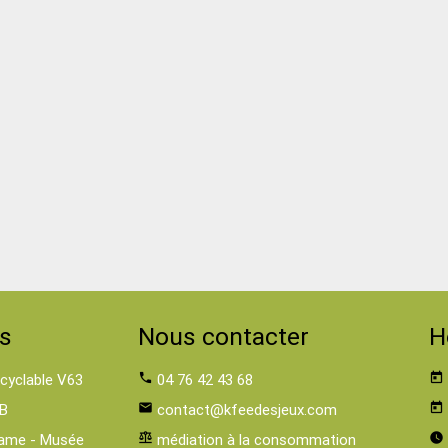
s
Nous contacter
H
 cyclable V63
phone
04 76 42 43 68
today
B
email
contact@kfeedesjeux.com
today
ame - Musée
balance
médiation à la consommation
watch_later