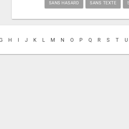
SANS HASARD
SANS TEXTE
G
H
I
J
K
L
M
N
O
P
Q
R
S
T
U