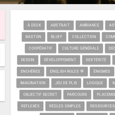
À DEUX
ABSTRAIT
AMBIANCE
AS
BASTON
BLUFF
COLLECTION
COM
COOPÉRATIF
CULTURE GÉNÉRALE
DE
DESSIN
DÉVELOPPEMENT
DEXTÉRITÉ
ENCHÈRES
ENGLISH RULES 💬
ÉNIGMES
IMAGINATION
JEU DE PLIS
LOGIQUE
OBJECTIF SECRET
PARCOURS
PLACEME
REFLEXES
RÈGLES SIMPLES
RESSOURCES