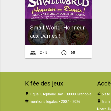
Small World: Honneur
aux Dames !
group
access_time
2 - 5
60
K fée des jeux
Accè
location_on
1 quai Stéphane Jay • 38000 Grenoble
directions_bike
piste
business_center
mentions légales
• 2007 - 2026
tram
tram 
Notre-D