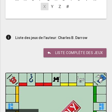
X
Y
Z
#
info
Liste des jeux de l'auteur: Charles B. Darrow
reply
LISTE COMPLÈTE DES JEUX