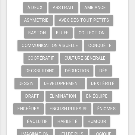
À DEUX
ABSTRAIT
AMBIANCE
ASYMÉTRIE
AVEC DES TOUT PETITS
BASTON
BLUFF
COLLECTION
COMMUNICATION VISUELLE
CONQUÊTE
COOPÉRATIF
CULTURE GÉNÉRALE
DECKBUILDING
DÉDUCTION
DÉS
DESSIN
DÉVELOPPEMENT
DEXTÉRITÉ
DRAFT
ÉLIMINATION
EN ÉQUIPE
ENCHÈRES
ENGLISH RULES 💬
ÉNIGMES
ÉVOLUTIF
HABILETÉ
HUMOUR
IMAGINATION
JEU DE PLIS
LOGIQUE