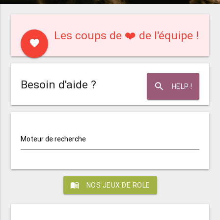
Les coups de ❤️ de l'équipe !
favorite
Besoin d'aide ?
search
HELP !
Moteur de recherche
menu_book
NOS JEUX DE ROLE