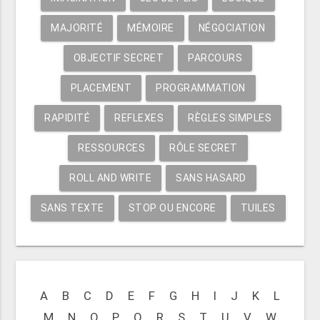
MAJORITÉ
MÉMOIRE
NÉGOCIATION
OBJECTIF SECRET
PARCOURS
PLACEMENT
PROGRAMMATION
RAPIDITÉ
REFLEXES
RÈGLES SIMPLES
RESSOURCES
RÔLE SECRET
ROLL AND WRITE
SANS HASARD
SANS TEXTE
STOP OU ENCORE
TUILES
A
B
C
D
E
F
G
H
I
J
K
L
M
N
O
P
Q
R
S
T
U
V
W